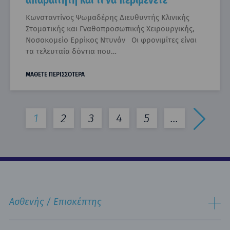
απαραίτητη και τι να περιμένετε
Κωνσταντίνος Ψωμαδέρης Διευθυντής Κλινικής
Στοματικής και Γναθοπροσωπικής Χειρουργικής,
Νοσοκομείο Ερρίκος Ντυνάν Οι φρονιμίτες είναι
τα τελευταία δόντια που…
ΜΑΘΕΤΕ ΠΕΡΙΣΣΟΤΕΡΑ
1
2
3
4
5
...
Ασθενής / Επισκέπτης
Διαδικασία Εισαγωγής