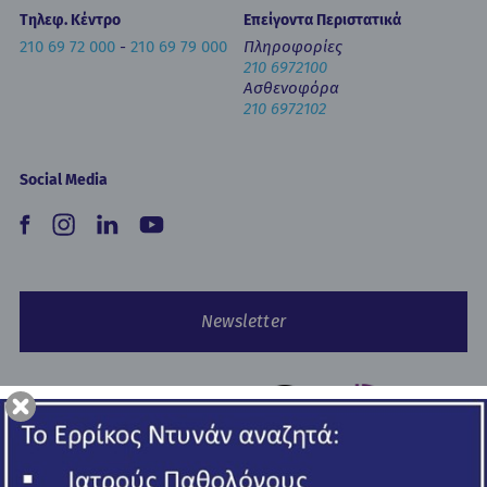
Τηλεφ. Κέντρο
Επείγοντα Περιστατικά
210 69 72 000
-
210 69 79 000
Πληροφορίες
210 6972100
Ασθενοφόρα
210 6972102
Social Media
Newsletter