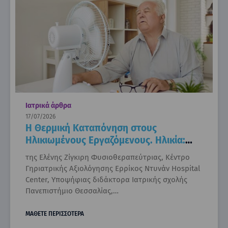
Ιατρικά άρθρα
17/07/2026
H Θερμική Καταπόνηση στους
Ηλικιωμένους Εργαζόμενους. Ηλικία:
Θερμικό στρες και ανάγκη για πρόληψη
της Ελένης Ζίγκιρη Φυσιοθεραπεύτριας, Κέντρο
Γηριατρικής Αξιολόγησης Ερρίκος Ντυνάν Hospital
Center, Υποψήφιας διδάκτορα Ιατρικής σχολής
Πανεπιστήμιο Θεσσαλίας,…
ΜΑΘΕΤΕ ΠΕΡΙΣΣΟΤΕΡΑ