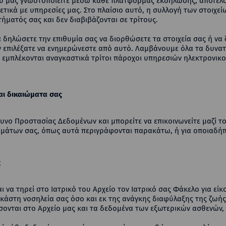
 μας γνωστοποιείτε μέσω κάθε πλατφόρμας εκδήλωσης, αποτελού
ικά με υπηρεσίες μας. Στο πλαίσιο αυτό, η συλλογή των στοιχείων
ήματός σας και δεν διαβιβάζονται σε τρίτους.
α δηλώσετε την επιθυμία σας να διορθώσετε τα στοιχεία σας ή να
ον επιλέξατε να ενημερώνεστε από αυτό. Λαμβάνουμε όλα τα δυνα
 εμπλέκονται αναγκαστικά τρίτοι πάροχοι υπηρεσιών ηλεκτρονικο
ι δικαιώματα σας
θυνο Προστασίας Δεδομένων και μπορείτε να επικοινωνείτε μαζί τ
ωμάτων σας, όπως αυτά περιγράφονται παρακάτω, ή για οποιαδήπ
ς
να τηρεί στο Ιατρικό του Αρχείο τον Ιατρικό σας Φάκελο για είκ
κάστη νοσηλεία σας όσο και εκ της ανάγκης διαφύλαξης της ζωής,
σσονται στο Αρχείο μας και τα δεδομένα των εξωτερικών ασθενών,