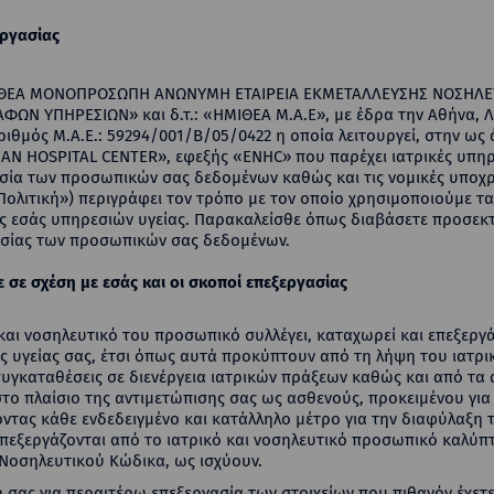
εργασίας
ΗΜΙΘΕΑ ΜΟΝΟΠΡΟΣΩΠΗ ΑΝΩΝΥΜΗ ΕΤΑΙΡΕΙΑ ΕΚΜΕΤΑΛΛΕΥΣΗΣ ΝΟΣΗΛΕ
Ν ΥΠΗΡΕΣΙΩΝ» και δ.τ.: «ΗΜΙΘΕΑ Μ.Α.Ε», με έδρα την Αθήνα, Λ
ιθμός Μ.Α.Ε.: 59294/001/Β/05/0422 η οποία λειτουργεί, στην ως ά
ΑΝ HOSPITAL CENTER», εφεξής «ENHC» που παρέχει ιατρικές υπη
σία των προσωπικών σας δεδομένων καθώς και τις νομικές υποχρ
ολιτική») περιγράφει τον τρόπο με τον οποίο χρησιμοποιούμε τ
ς εσάς υπηρεσιών υγείας. Παρακαλείσθε όπως διαβάσετε προσεκτ
ασίας των προσωπικών σας δεδομένων.
σε σχέση με εσάς και οι σκοποί επεξεργασίας
ό και νοσηλευτικό του προσωπικό συλλέγει, καταχωρεί και επεξερ
 υγείας σας, έτσι όπως αυτά προκύπτουν από τη λήψη του ιατρικ
ς συγκαταθέσεις σε διενέργεια ιατρικών πράξεων καθώς και από τ
το πλαίσιο της αντιμετώπισης σας ως ασθενούς, προκειμένου για
ντας κάθε ενδεδειγμένο και κατάλληλο μέτρο για την διαφύλαξ
επεξεργάζονται από το ιατρικό και νοσηλευτικό προσωπικό καλύπτ
 Νοσηλευτικού Κώδικα, ως ισχύουν.
η σας για περαιτέρω επεξεργασία των στοιχείων που πιθανόν έχε