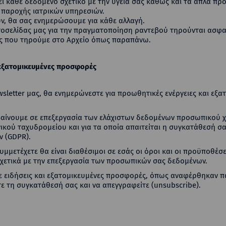
ί κάθε δεδομένο σχετικό με την υγεία σας καθώς και τα απλά π
ς παροχής ιατρικών υπηρεσιών.
ν, θα σας ενημερώσουμε για κάθε αλλαγή.
οσελίδας μας για την πραγματοποίηση ραντεβού τηρούνται ασφα
ς που τηρούμε στο Αρχείο όπως παραπάνω.
ι εξατομικευμένες προσφορές
sletter μας, θα ενημερώνεστε για προωθητικές ενέργειες και εξ
οβαίνουμε σε επεξεργασία των ελάχιστων δεδομένων προσωπικού 
ού ταχυδρομείου και για τα οποία απαιτείται η συγκατάθεσή σα
ν (GDPR).
μμετέχετε θα είναι διαθέσιμοι σε εσάς οι όροι και οι προϋποθέσ
σχετικά με την επεξεργασία των προσωπικών σας δεδομένων.
τε ειδήσεις και εξατομικευμένες προσφορές, όπως αναφέρθηκαν π
τε τη συγκατάθεσή σας και να απεγγραφείτε (unsubscribe).