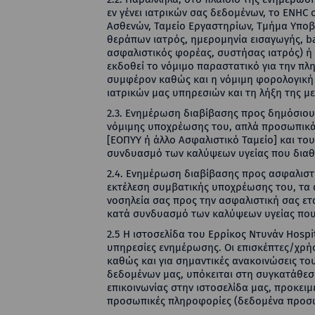
εν γένει ιατρικών σας δεδομένων, το ΕΝHC
Ασθενών, Ταμείο Εργαστηρίων, Τμήμα Υποβο
θεράπων ιατρός, ημερομηνία εισαγωγής, bar
ασφαλιστικός φορέας, συστήσας ιατρός) ή κ
εκδοθεί το νόμιμο παραστατικό για την πλ
συμφέρον καθώς και η νόμιμη φορολογική
ιατρικών μας υπηρεσιών και τη λήξη της μ
2.3. Ενημέρωση διαβίβασης προς δημόσιους 
νόμιμης υποχρέωσης του, απλά προσωπικά
[ΕΟΠΥΥ ή άλλο Ασφαλιστικό Ταμείο] και το
συνδυασμό των καλύψεων υγείας που διαθέτ
2.4. Ενημέρωση διαβίβασης προς ασφαλιστικ
εκτέλεση συμβατικής υποχρέωσης του, τα
νοσηλεία σας προς την ασφαλιστική σας ετ
κατά συνδυασμό των καλύψεων υγείας που
2.5 Η ιστοσελίδα του Ερρίκος Ντυνάν Hospi
υπηρεσίες ενημέρωσης. Οι επισκέπτες/χρήσ
καθώς και για σημαντικές ανακοινώσεις το
δεδομένων μας, υπόκειται στη συγκατάθεσ
επικοινωνίας στην ιστοσελίδα μας, προκειμ
προσωπικές πληροφορίες (δεδομένα προσω