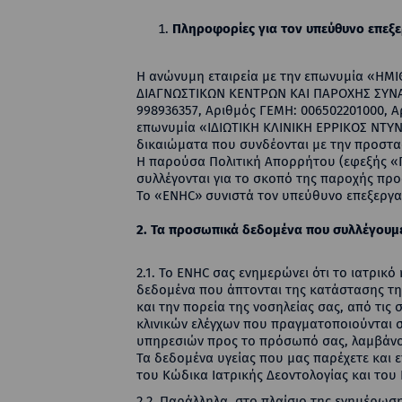
Πληροφορίες για τον υπεύθυνο επεξ
Η ανώνυμη εταιρεία με την επωνυμία «
ΔΙΑΓΝΩΣΤΙΚΩΝ ΚΕΝΤΡΩΝ ΚΑΙ ΠΑΡΟΧΗΣ ΣΥΝΑΦΩ
998936357, Αριθμός ΓΕΜΗ: 006502201000, Αρ
επωνυμία «ΙΔΙΩΤΙΚΗ ΚΛΙΝΙΚΗ ΕΡΡΙΚΟΣ ΝΤΥΝ
δικαιώματα που συνδέονται με την προστα
H παρούσα Πολιτική Απορρήτου (εφεξής «Π
συλλέγονται για το σκοπό της παροχής προ
Το «ENHC» συνιστά τον υπεύθυνο επεξεργ
2. Τα προσωπικά δεδομένα που συλλέγουμε 
2.1. Το ENHC σας ενημερώνει ότι το ιατρικ
δεδομένα που άπτονται της κατάστασης της
και την πορεία της νοσηλείας σας, από τι
κλινικών ελέγχων που πραγματοποιούνται σ
υπηρεσιών προς το πρόσωπό σας, λαμβάνο
Τα δεδομένα υγείας που μας παρέχετε και 
του Κώδικα Ιατρικής Δεοντολογίας και του
2.2. Παράλληλα, στο πλαίσιο της ενημέρωσ