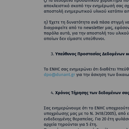
ζ) Τα δεδομένα προσωπικού χαρακτήρα που
αποκλειστικό σκοπό την ενημέρωσή σας σχετ
αποστολή ενημερωτικού υλικού κατόπιν αιτ
η) Έχετε τη δυνατότητα ανά πάσα στιγμή ν
διαγραφείτε από το newsletter μας, εφόσ
παρόλα αυτά, για την αποστολή του υλικού
οποίων δεν είμαστε υπεύθυνοι.
Υπεύθυνος Προστασίας Δεδομένων κα
Το ENHC σας ενημερώνει ότι διαθέτει Υπεύ
dpo@dunant.gr
για την άσκηση των δικαι
Χρόνος Τήρησης των δεδομένων σα
Σας ενημερώνουμε ότι το ENHC υποχρεούται 
υποχρέωσης μας με το Ν. 3418/2005), από ε
ενδεδειγμένης θεραπείας. Για 20 έτη φυλά
αρχεία τηρούνται για 5 έτη.