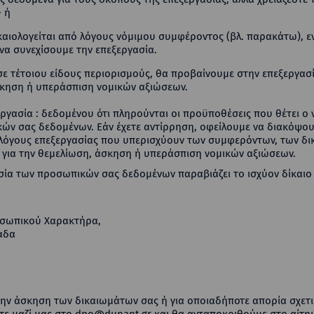
 ή
ικαιολογείται από λόγους νόμιμου συμφέροντος (βλ. παρακάτω), 
 να συνεχίσουμε την επεξεργασία.
ε τέτοιου είδους περιορισμούς, θα προβαίνουμε στην επεξεργασί
σκηση ή υπεράσπιση νομικών αξιώσεων.
γασία : δεδομένου ότι πληρούνται οι προϋποθέσεις που θέτει ο 
ών σας δεδομένων. Εάν έχετε αντίρρηση, οφείλουμε να διακόψου
ς λόγους επεξεργασίας που υπερισχύουν των συμφερόντων, των δ
α για την θεμελίωση, άσκηση ή υπεράσπιση νομικών αξιώσεων.
σία των προσωπικών σας δεδομένων παραβιάζει το ισχύον δίκαιο
οσωπικού Χαρακτήρα,
λάδα
 την άσκηση των δικαιωμάτων σας ή για οποιαδήποτε απορία σχετ