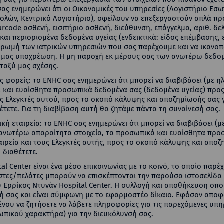
 σας ενημερώνει ότι οι Οικονομικές του υπηρεσίες (Λογιστήριο Ε
λών, Κεντρικό Λογιστήριο), οφείλουν να επεξεργαστούν απλά πρ
code ασθενή, εισιτήριο ασθενή, διεύθυνση, επάγγελμα, αριθ. δελτ
αι περιορισμένα δεδομένα υγείας (ενδεικτικά: είδος επέμβασης, 
ηρωμή των ιατρικών υπηρεσιών που σας παρέχουμε και να ικανοπο
 μας υποχρέωση. Η μη παροχή εκ μέρους σας των ανωτέρω δεδο
εταξύ μας σχέσης.
φορείς: το ENHC σας ενημερώνει ότι μπορεί να διαβιβάσει (με ηλ
 και ευαίσθητα προσωπικά δεδομένα σας (δεδομένα υγείας) προς
υς Ελεγκτές αυτού, προς το σκοπό κάλυψης και αποζημίωσής σας 
ετε. Για τη διαβίβαση αυτή θα ζητάμε πάντα τη συναίνεσή σας.
ή εταιρεία: το ENHC σας ενημερώνει ότι μπορεί να διαβιβάσει (μ
 ανωτέρω απαραίτητα στοιχεία, τα προσωπικά και ευαίσθητα πρ
αιρεία και τους Ελεγκτές αυτής, προς το σκοπό κάλυψης και αποζ
 διαθέτετε.
tal Center είναι ένα μέσο επικοινωνίας με το κοινό, το οποίο παρ
τες/πελάτες μπορούν να επισκέπτονται την παρούσα ιστοσελίδα κ
υ Ερρίκος Ντυνάν Hospital Center. Η συλλογή και αποθήκευση οπ
ή σας και είναι σύμφωνη με το εφαρμοστέο δίκαιο. Εφόσον αποφ
ένου να ζητήσετε να λάβετε πληροφορίες για τις παρεχόμενες υπη
πικού χαρακτήρα) για την διευκόλυνσή σας.