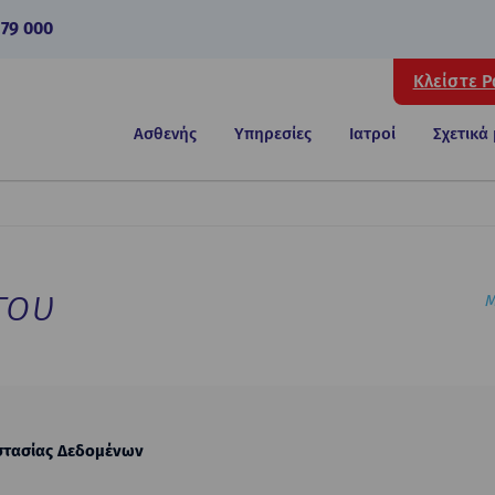
 79 000
Κλείστε 
Ασθενής
Υπηρεσίες
Ιατροί
Σχετικά
του
Μ
στασίας Δεδομένων