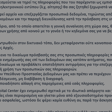
 δεσμεύεται να τηρεί τις πληροφορίες που του παρέχονται ως εμπισ
ηλεκτρονικού εντύπου (λ.χ. αίτησης) θα σας ζητηθεί ξεχωριστά 
τηρεί αρχείο και επεξεργάζεται προσωπικά δεδομένα, τηρώντας απ
ομένων και την παροχή διευκόλυνσης κατά την πρόσβαση στις υπ
 όριο, από το οποίο απαιτείται η γονική συναίνεση στη χώρα σας, 
ν χρήσης από κοινού με το γονέα ή τον κηδεμόνα σας για να βεβ
τρωθούν στον δικτυακό τόπο, δεν μεταφέρονται ούτε κοινοποιού
ς Αρχές.
όμενο το δικαίωμα πρόσβασής σας στις προσωπικές πληροφορίες π
μα ενημέρωσής σας επί των δεδομένων σας κατόπιν αιτήματος, π
ς δικαίωμα να προβάλλετε οποτεδήποτε αντιρρήσεις για την επεξ
ακή χρήση των προσωπικών σας πληροφοριών.
ν Υπεύθυνο Προστασίας Δεδομένων μας και πρέπει να περιέχουν 
δέσμευση, μη διαβίβαση ή διαγραφή.
ποιαδήποτε αλλαγή στις παρεχόμενες από εσάς πληροφορίες.
ital Center έχει ενημερωθεί σχετικά με το ιδιωτικό απόρρητο και
ς είναι περιορισμένη και γίνεται μόνο από εξουσιοδοτημένο πρ
ο ασφαλείας, ωστόσο δε φέρει καμία ευθύνη αν, παρά την άσκηση