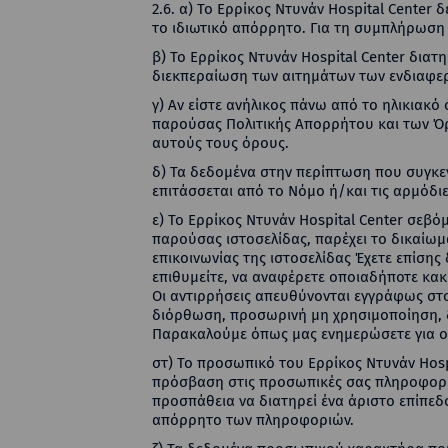
2.6. α) Το Ερρίκος Ντυνάν Hospital Center
το ιδιωτικό απόρρητο. Για τη συμπλήρωση 
β) Το Ερρίκος Ντυνάν Hospital Center δια
διεκπεραίωση των αιτημάτων των ενδιαφερ
γ) Αν είστε ανήλικος πάνω από το ηλικιακό
παρούσας Πολιτικής Απορρήτου και των Όρω
αυτούς τους όρους.
δ) Τα δεδομένα στην περίπτωση που συγκεν
επιτάσσεται από το Νόμο ή/και τις αρμόδιε
ε) Το Ερρίκος Ντυνάν Hospital Center σεβ
παρούσας ιστοσελίδας, παρέχει το δικαίω
επικοινωνίας της ιστοσελίδας Έχετε επίση
επιθυμείτε, να αναφέρετε οποιαδήποτε κ
Οι αντιρρήσεις απευθύνονται εγγράφως στο
διόρθωση, προσωρινή μη χρησιμοποίηση, 
Παρακαλούμε όπως μας ενημερώσετε για ο
στ) Το προσωπικό του Ερρίκος Ντυνάν Hosp
πρόσβαση στις προσωπικές σας πληροφορίε
προσπάθεια να διατηρεί ένα άριστο επίπεδ
απόρρητο των πληροφοριών.