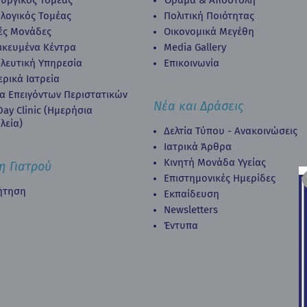
ουργικός Τομέας
Όραμα & Αποστολή
λογικός Τομέας
Πολιτική Ποιότητας
κές Μονάδες
Οικονομικά Μεγέθη
δικευμένα Κέντρα
Media Gallery
λευτική Υπηρεσία
Επικοινωνία
ερικά Ιατρεία
α Επειγόντων Περιστατικών
Νέα και Δράσεις
ay Clinic (Ημερήσια
λεία)
Δελτία Τύπου - Ανακοινώσεις
Ιατρικά Άρθρα
Κινητή Μονάδα Υγείας
η Γιατρού
Επιστημονικές Ημερίδες
ήτηση
Εκπαίδευση
Newsletters
Έντυπα