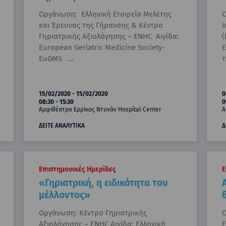
Οργάνωση: Ελληνική Εταιρεία Μελέτης
Ο
και Έρευνας της Γήρανσης & Κέντρο
Ι
Γηριατρικής Αξιολόγησης – ENHC Αιγίδα:
(
European Geriatric Medicine Society-
Ε
EuGMS …
τ
15/02/2020 - 15/02/2020
0
08:30 - 15:30
0
Αμφιθέατρο Ερρίκος Ντυνάν Hospital Center
Α
ΔΕΙΤΕ ΑΝΑΛΥΤΙΚΑ
Δ
Επιστημονικές Ημερίδες
Ε
«Γηριατρική, η ειδικότητα του
μέλλοντος»
Οργάνωση: Κέντρο Γηριατρικής
Ο
Αξιολόγησης – ENHC Αιγίδα: Ελληνική
Ε