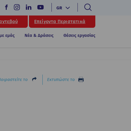
GR
Ραντεβού
Επείγοντα Περιστατικά
 με εμάς
Νέα & Δράσεις
Θέσεις εργασίας
οιραστείτε το
Εκτυπώστε το