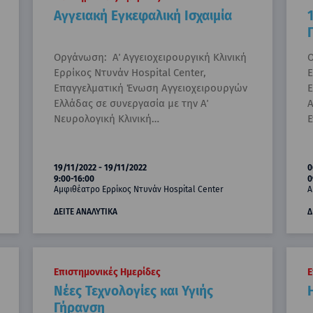
Αγγειακή Εγκεφαλική Ισχαιμία
Οργάνωση: Α΄ Αγγειοχειρουργική Κλινική
Ο
Ερρίκος Ντυνάν Hospital Center,
Ε
Επαγγελματική Ένωση Αγγειοχειρουργών
Ε
Ελλάδας σε συνεργασία με την Α΄
Α
Νευρολογική Κλινική…
Ε
19/11/2022 - 19/11/2022
0
9:00-16:00
0
Αμφιθέατρο Ερρίκος Ντυνάν Hospital Center
Α
ΔΕΙΤΕ ΑΝΑΛΥΤΙΚΑ
Δ
Επιστημονικές Ημερίδες
Ε
Νέες Τεχνολογίες και Υγιής
Γήρανση