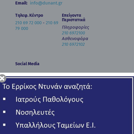
Email:
info@dunant.gr
Τηλεφ. Κέντρο
Επείγοντα
Περιστατικά
210 69 72 000
-
210 69
Πληροφορίες
79 000
210 6972100
Ασθενοφόρα
210 6972102
Social Media
Newsletter