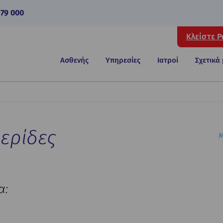
 79 000
Κλείστε 
Ασθενής
Υπηρεσίες
Ιατροί
Σχετικά
ερίδες
Μ
α: