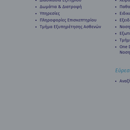
Διαδικασία Eξιτηρίου
Χειρ
Δωμάτια & Διατροφή
Παθο
Υπηρεσίες
Ειδι
Πληροφορίες Επισκεπτηρίου
Εξει
Τμήμα Εξυπηρέτησης Ασθενών
Νοση
Εξωτ
Τμήμ
Οne D
Νοση
Εύρεσ
Αναζ