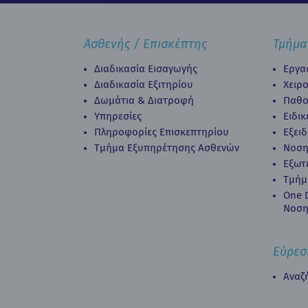
Ασθενής / Επισκέπτης
Τμήμα
Διαδικασία Εισαγωγής
Εργα
Διαδικασία Eξιτηρίου
Χειρ
Δωμάτια & Διατροφή
Παθο
Υπηρεσίες
Ειδι
Πληροφορίες Επισκεπτηρίου
Εξει
Τμήμα Εξυπηρέτησης Ασθενών
Νοση
Εξωτ
Τμήμ
Οne D
Νοση
Εύρεσ
Αναζ