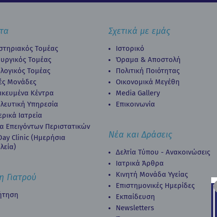
τα
Σχετικά με εμάς
στηριακός Τομέας
Ιστορικό
ουργικός Τομέας
Όραμα & Αποστολή
λογικός Τομέας
Πολιτική Ποιότητας
κές Μονάδες
Οικονομικά Μεγέθη
δικευμένα Κέντρα
Media Gallery
λευτική Υπηρεσία
Επικοινωνία
ερικά Ιατρεία
α Επειγόντων Περιστατικών
Νέα και Δράσεις
ay Clinic (Ημερήσια
λεία)
Δελτία Τύπου - Ανακοινώσεις
Ιατρικά Άρθρα
Κινητή Μονάδα Υγείας
η Γιατρού
Επιστημονικές Ημερίδες
ήτηση
Εκπαίδευση
Newsletters