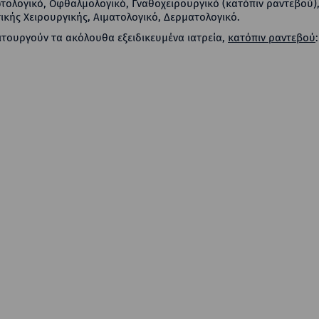
τολογικό, Οφθαλμολογικό, Γναθοχειρουργικό (κατόπιν ραντεβού)
ικής Χειρουργικής, Αιματολογικό, Δερματολογικό.
ειτουργούν τα ακόλουθα εξειδικευμένα ιατρεία,
κατόπιν ραντεβού
: