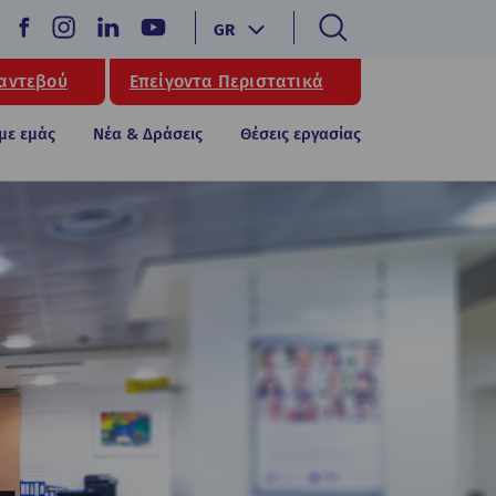
GR
Ραντεβού
Επείγοντα Περιστατικά
 με εμάς
Νέα & Δράσεις
Θέσεις εργασίας