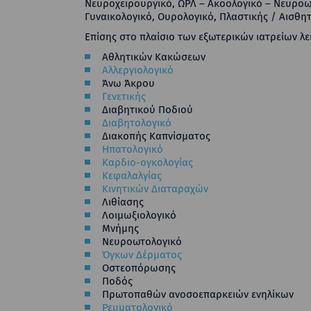
Νευροχειρουργικό, ΩΡΛ – Ακοολογικό – Νευροω
Γυναικολογικό, Ουρολογικό, Πλαστικής / Αισθητ
Επίσης στο πλαίσιο των εξωτερικών ιατρείων λ
Αθλητικών Κακώσεων
Αλλεργιολογικό
Άνω Άκρου
Γενετικής
Διαβητικού Ποδιού
Διαβητολογικό
Διακοπής Καπνίσματος
Ηπατολογικό
Καρδιο-ογκολογίας
Κεφαλαλγίας
Κινητικών Διαταραχών
Λιθίασης
Λοιμωξιολογικό
Μνήμης
Νευροωτολογικό
Όγκων Δέρματος
Οστεοπόρωσης
Ποδός
Πρωτοπαθών ανοσοεπαρκειών ενηλίκων
Ρευματολογικό