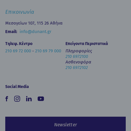
Επιστημονικές Ημερίδες
Επικοινωνία
Εκπαίδευση
Newsletters
Μεσογείων 107, 115 26 Αθήνα
Έντυπα
Email:
info@dunant.gr
Τηλεφ. Κέντρο
Επείγοντα Περιστατικά
210 69 72 000
-
210 69 79 000
Πληροφορίες
210 6972100
Ασθενοφόρα
210 6972102
Social Media
Newsletter