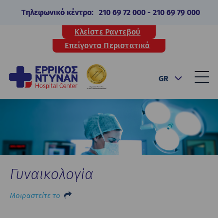
Τηλεφωνικό κέντρο:
210 69 72 000
-
210 69 79 000
Κλείστε Ραντεβού
Επείγοντα Περιστατικά
GR
Γυναικολογία
Μοιραστείτε το