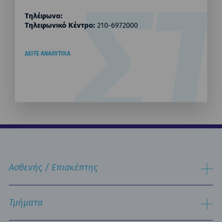
Σ
Τηλέφωνο:
Τηλεφωνικό Κέντρο:
210-6972000
ΔΕΙΤΕ ΑΝΑΛΥΤΙΚΑ
Ασθενής / Επισκέπτης
Διαδικασία Εισαγωγής
Διαδικασία Eξιτηρίου
Τμήματα
Δωμάτια & Διατροφή
Υπηρεσίες
Εργαστηριακός Τομέας