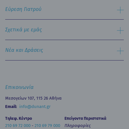
Πληροφορίες Επισκεπτηρίου
Χειρουργικός Τομέας
Εύρεση Γιατρού
Τμήμα Εξυπηρέτησης Ασθενών
Παθολογικός Τομέας
Ειδικές Μονάδες
Αναζήτηση
Εξειδικευμένα Κέντρα
Σχετικά με εμάς
Νοσηλευτική Υπηρεσία
Εξωτερικά Ιατρεία
Ιστορικό
Τμήμα Επειγόντων Περιστατικών
Όραμα & Αποστολή
Νέα και Δράσεις
Οne Day Clinic (Ημερήσια Νοσηλεία)
Πολιτική Ποιότητας
Οικονομικά Μεγέθη
Δελτία Τύπου - Ανακοινώσεις
Media Gallery
Ιατρικά Άρθρα
Επικοινωνία
Κινητή Μονάδα Υγείας
Επιστημονικές Ημερίδες
Επικοινωνία
Εκπαίδευση
Newsletters
Μεσογείων 107, 115 26 Αθήνα
Έντυπα
Email:
info@dunant.gr
Τηλεφ. Κέντρο
Επείγοντα Περιστατικά
210 69 72 000
-
210 69 79 000
Πληροφορίες