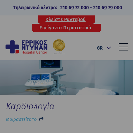
Τηλεφωνικό κέντρο:
210 69 72 000
-
210 69 79 000
Κλείστε Ραντεβού
Επείγοντα Περιστατικά
GR
Καρδιολογία
Μοιραστείτε το