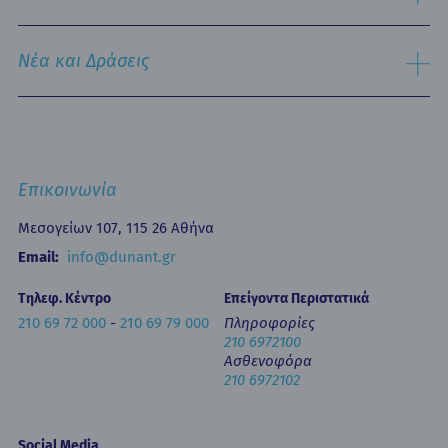
Εξωτερικά Ιατρεία
Ιστορικό
Τμήμα Επειγόντων Περιστατικών
Όραμα & Αποστολή
Νέα και Δράσεις
Οne Day Clinic (Ημερήσια Νοσηλεία)
Πολιτική Ποιότητας
Οικονομικά Μεγέθη
Δελτία Τύπου - Ανακοινώσεις
Media Gallery
Ιατρικά Άρθρα
Επικοινωνία
Κινητή Μονάδα Υγείας
Επιστημονικές Ημερίδες
Επικοινωνία
Εκπαίδευση
Newsletters
Μεσογείων 107, 115 26 Αθήνα
Έντυπα
Email:
info@dunant.gr
Τηλεφ. Κέντρο
Επείγοντα Περιστατικά
210 69 72 000
-
210 69 79 000
Πληροφορίες
210 6972100
Ασθενοφόρα
210 6972102
Social Media