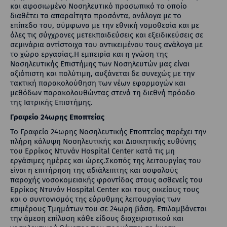
και αφοσιωμένο Νοσηλευτικό προσωπικό το οποίο
διαθέτει τα απαραίτητα προσόντα, ανάλογα με το
επίπεδο του, σύμφωνα με την εθνική νομοθεσία και με
όλες τις σύγχρονες μετεκπαιδεύσεις και εξειδικεύσεις σε
σεμινάρια αντίστοιχα του αντικειμένου τους ανάλογα με
το χώρο εργασίας.Η εμπειρία και η γνώση της
Νοσηλευτικής Επιστήμης των Νοσηλευτών μας είναι
αξιόπιστη και πολύτιμη, αυξάνεται δε συνεχώς με την
τακτική παρακολούθηση των νέων εφαρμογών και
μεθόδων παρακολουθώντας στενά τη διεθνή πρόοδο
της Ιατρικής Επιστήμης.
Γραφείο 24ωρης Εποπτείας
Το Γραφείο 24ωρης Νοσηλευτικής Εποπτείας παρέχει την
πλήρη κάλυψη Νοσηλευτικής και Διοικητικής ευθύνης
του Ερρίκος Ντυνάν Hospital Center κατά τις μη
εργάσιμες ημέρες και ώρες.Σκοπός της λειτουργίας του
είναι η επιτήρηση της αδιάλειπτης και ασφαλούς
παροχής νοσοκομειακής φροντίδας στους ασθενείς του
Ερρίκος Ντυνάν Hospital Center και τους οικείους τους
και ο συντονισμός της εύρυθμης λειτουργίας των
επιμέρους Τμημάτων του σε 24ωρη βάση. Επιλαμβάνεται
την άμεση επίλυση κάθε είδους διαχειριστικού και