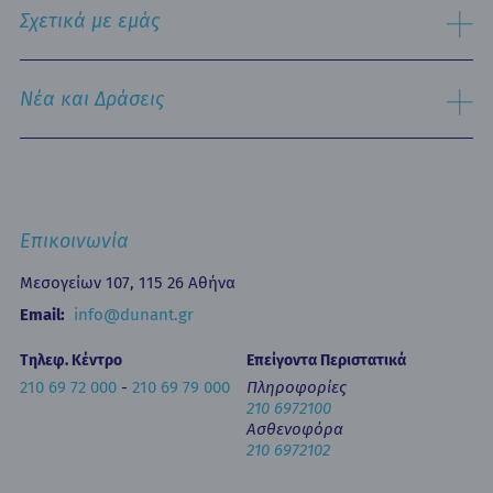
Εξειδικευμένα Κέντρα
Σχετικά με εμάς
Νοσηλευτική Υπηρεσία
Εξωτερικά Ιατρεία
Ιστορικό
Τμήμα Επειγόντων Περιστατικών
Όραμα & Αποστολή
Νέα και Δράσεις
Οne Day Clinic (Ημερήσια Νοσηλεία)
Πολιτική Ποιότητας
Οικονομικά Μεγέθη
Δελτία Τύπου - Ανακοινώσεις
Media Gallery
Ιατρικά Άρθρα
Επικοινωνία
Κινητή Μονάδα Υγείας
Επιστημονικές Ημερίδες
Επικοινωνία
Εκπαίδευση
Newsletters
Μεσογείων 107, 115 26 Αθήνα
Έντυπα
Email:
info@dunant.gr
Τηλεφ. Κέντρο
Επείγοντα Περιστατικά
210 69 72 000
-
210 69 79 000
Πληροφορίες
210 6972100
Ασθενοφόρα
210 6972102