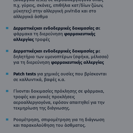
π.χ. γύρεις, σκόνες, επιθήλια κατ/δίων ζώων,
μύκητες) στην αλλεργική ρινίτιδα και στο
αλλεργικό άσθμα
Δερματικές
και
ενδοδερμικές δοκιμασίες σ
ε
φάρμακα τη διερεύνηση
φαρμακευτικής
αλλεργίας
τροφές
Δερματικές
και
ενδοδερμικές δοκιμασίες μ
ε
δηλητήριο των υμενοπτέρων (σφήκα, μέλισσα)
για τη διερεύνηση
φαρμακευτικής αλλεργίας
Patch
tests
για χημικές ουσίες που βρίσκονται
σε καλλυντικά, βαφές κ.α.
Γίνονται δοκιμασίες πρόκλησης σε φάρμακα,
τροφές και ρινικές προκλήσεις
αεροαλλεργιογόνα, εφόσον απαιτηθεί για την
τεκμηρίωση της διάγνωσης.
Ροομέτρηση, σπιρομέτρηση για τη διάγνωση
και παρακολούθηση του άσθματος.