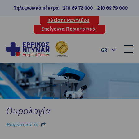
Τηλεφωνικό κέντρο:
210 69 72 000
-
210 69 79 000
Κλείστε Ραντεβού
Επείγοντα Περιστατικά
GR
Ουρολογία
Μοιραστείτε το