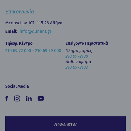
Επιστημονικές Ημερίδες
Επικοινωνία
Εκπαίδευση
Newsletters
Μεσογείων 107, 115 26 Αθήνα
Έντυπα
Email:
info@dunant.gr
Τηλεφ. Κέντρο
Επείγοντα Περιστατικά
210 69 72 000
-
210 69 79 000
Πληροφορίες
210 6972100
Ασθενοφόρα
210 6972102
Social Media
Newsletter