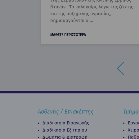
ντής Δερματολογικής Κλινικής Ερρίκος
Ντυνάν Το καλοκαίρι, λόγω της ζέστης
και της αυξημένης υγρασίας,
δημιουργούνται οι…
ΜΑΘΕΤΕ ΠΕΡΙΣΣΟΤΕΡΑ
Ασθενής / Επισκέπτης
Τμήμα
Διαδικασία Εισαγωγής
Εργα
Διαδικασία Eξιτηρίου
Χειρ
Δωμάτια & Διατροφή
Παθο