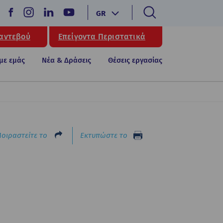
GR
Ραντεβού
Επείγοντα Περιστατικά
 με εμάς
Νέα & Δράσεις
Θέσεις εργασίας
οιραστείτε το
Εκτυπώστε το