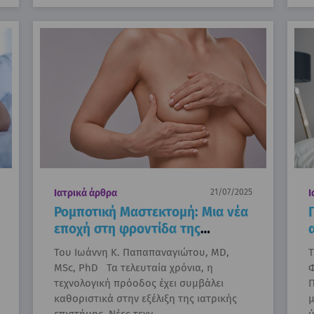
Ιατρικά άρθρα
21/07/2025
Ι
Ρομποτική Μαστεκτομή: Μια νέα
εποχή στη φροντίδα της
γυναίκας με καρκίνο του μαστού
Του Ιωάννη Κ. Παπαπαναγιώτου, MD,
Τ
MSc, PhD Τα τελευταία χρόνια, η
Φ
τεχνολογική πρόοδος έχει συμβάλει
Π
καθοριστικά στην εξέλιξη της ιατρικής
μ
επιστήμης. Νέες τεχν…
ύ