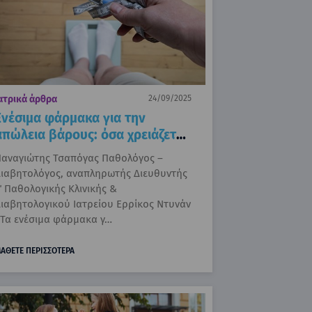
ατρικά άρθρα
24/09/2025
Ενέσιμα φάρμακα για την
απώλεια βάρους: όσα χρειάζεται
να γνωρίζετε
αναγιώτης Τσαπόγας Παθολόγος –
ιαβητολόγος, αναπληρωτής Διευθυντής
΄ Παθολογικής Κλινικής &
ιαβητολογικού Ιατρείου Ερρίκος Ντυνάν
Τα ενέσιμα φάρμακα γ…
ΑΘΕΤΕ ΠΕΡΙΣΣΟΤΕΡΑ