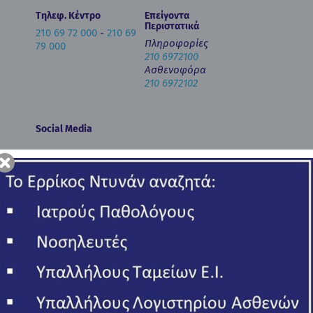
Τηλεφ. Κέντρο
Επείγοντα
Περιστατικά
210 69 72 000
-
210 69
Πληροφορίες
79 000
210 6972100
Ασθενοφόρα
210 6972102
Social Media
Newsletter