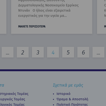
Αφροδισιολόγος, Διευθυντής
Π
Δερματολογικής Νοσοκομείο Ερρίκος
Ο
Ντυνάν Ο ήλιος είναι εξαιρετικά
Κ
ευεργετικός για την υγεία μα…
Ν
ΜΑΘΕΤΕ ΠΕΡΙΣΣΟΤΕΡΑ
Μ
...
2
3
4
5
6
...
τα
Σχετικά με εμάς
στηριακός Τομέας
Ιστορικό
ουργικός Τομέας
Όραμα & Αποστολή
λογικός Τομέας
Πολιτική Ποιότητας