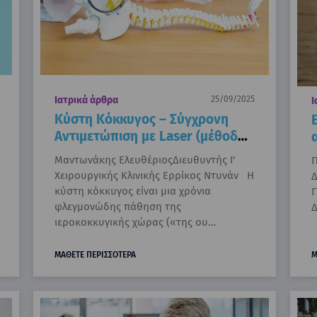
Ιατρικά άρθρα
25/09/2025
Ι
Κύστη Κόκκυγος – Σύγχρονη
Αντιμετώπιση με Laser (μέθοδος
SiLaC)
Μαντωνάκης ΕλευθέριοςΔιευθυντής Ι'
Π
Χειρουργικής Κλινικής Ερρίκος Ντυνάν Η
Δ
κύστη κόκκυγος είναι μια χρόνια
Γ
φλεγμονώδης πάθηση της
Δ
ιεροκοκκυγικής χώρας («της ου…
ΜΑΘΕΤΕ ΠΕΡΙΣΣΟΤΕΡΑ
Μ