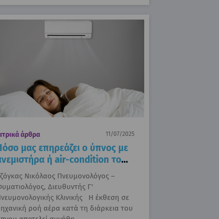
ατρικά άρθρα
11/07/2025
Πόσο μας επηρεάζει ο ύπνος με
ανεμιστήρα ή air-condition το
καλοκαίρι
ζόγκας Νικόλαος Πνευμονολόγος –
υματιολόγος, Διευθυντής Γ'
νευμονολογικής Κλινικής Η έκθεση σε
ηχανική ροή αέρα κατά τη διάρκεια του
πνου αποτελεί συνήθη…