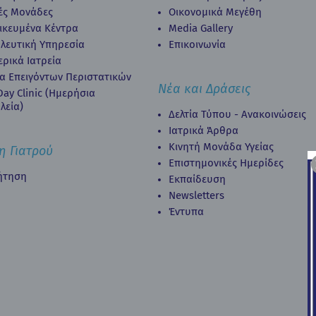
κές Μονάδες
Οικονομικά Μεγέθη
δικευμένα Κέντρα
Media Gallery
λευτική Υπηρεσία
Επικοινωνία
ερικά Ιατρεία
α Επειγόντων Περιστατικών
Νέα και Δράσεις
ay Clinic (Ημερήσια
λεία)
Δελτία Τύπου - Ανακοινώσεις
Ιατρικά Άρθρα
Κινητή Μονάδα Υγείας
η Γιατρού
Επιστημονικές Ημερίδες
ήτηση
Εκπαίδευση
Newsletters
Έντυπα