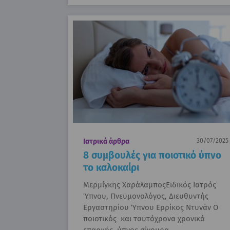
Ιατρικά άρθρα
30/07/2025
8 συμβουλές για ποιοτικό ύπνο
το καλοκαίρι
Μερμίγκης ΧαράλαμποςΕιδικός Ιατρός
Ύπνου, Πνευμονολόγος, Διευθυντής
Εργαστηρίου Ύπνου Ερρίκος Ντυνάν Ο
ποιοτικός και ταυτόχρονα χρονικά
επαρκής ύπνος σίγουρα…