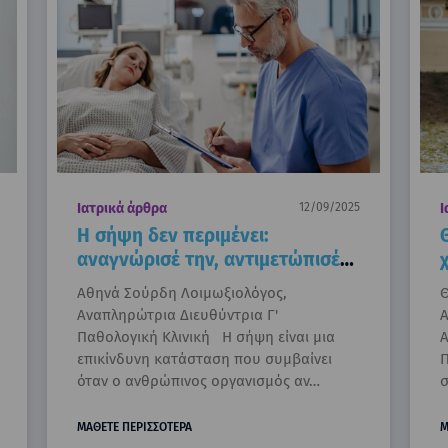
Ιατρικά άρθρα
12/09/2025
Ι
Η σήψη δεν περιμένει:
αναγνώρισέ την, αντιμετώπισέ
την.
Αθηνά Σούρδη Λοιμωξιολόγος,
Θ
Αναπληρώτρια Διευθύντρια Γ'
Α
Παθολογική Κλινική Η σήψη είναι μια
Α
επικίνδυνη κατάσταση που συμβαίνει
Π
όταν ο ανθρώπινος οργανισμός αν…
σ
ΜΑΘΕΤΕ ΠΕΡΙΣΣΟΤΕΡΑ
Μ