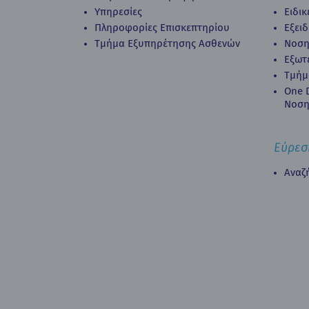
Υπηρεσίες
Ειδι
Πληροφορίες Επισκεπτηρίου
Εξει
Τμήμα Εξυπηρέτησης Ασθενών
Νοση
Εξωτ
Τμήμ
Οne D
Νοση
Εύρεσ
Αναζ