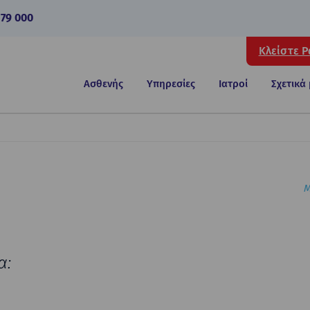
 79 000
Κλείστε 
Ασθενής
Υπηρεσίες
Ιατροί
Σχετικά
Μ
α: