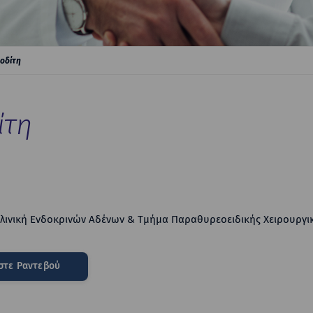
οδίτη
ίτη
Κλινική Ενδοκρινών Αδένων & Τμήμα Παραθυρεοειδικής Χειρουργι
στε Ραντεβού