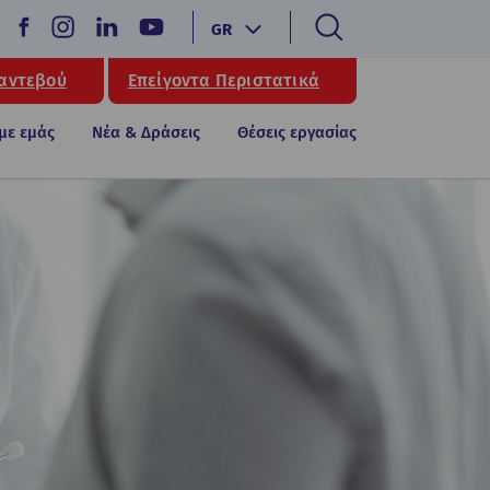
GR
Ραντεβού
Επείγοντα Περιστατικά
 με εμάς
Νέα & Δράσεις
Θέσεις εργασίας