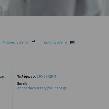
Μοιραστείτε το
Εκτυπώστε το
κής
Τηλέφωνο:
210-6972941
Email:
endocrinesurgery@dunant.gr