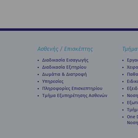
Ασθενής / Επισκέπτης
Τμήμα
Διαδικασία Εισαγωγής
Εργα
Διαδικασία Eξιτηρίου
Χειρ
Δωμάτια & Διατροφή
Παθο
Υπηρεσίες
Ειδι
Πληροφορίες Επισκεπτηρίου
Εξει
Τμήμα Εξυπηρέτησης Ασθενών
Νοση
Εξωτ
Τμήμ
Οne D
Νοση