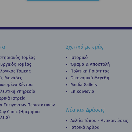
τα
Σχετικά με εμάς
στηριακός Τομέας
Ιστορικό
ουργικός Τομέας
Όραμα & Αποστολή
λογικός Τομέας
Πολιτική Ποιότητας
κές Μονάδες
Οικονομικά Μεγέθη
δικευμένα Κέντρα
Media Gallery
λευτική Υπηρεσία
Επικοινωνία
ερικά Ιατρεία
α Επειγόντων Περιστατικών
Νέα και Δράσεις
ay Clinic (Ημερήσια
λεία)
Δελτία Τύπου - Ανακοινώσεις
Ιατρικά Άρθρα