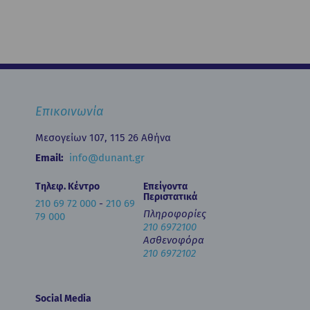
Επικοινωνία
Μεσογείων 107, 115 26 Αθήνα
Email:
info@dunant.gr
Τηλεφ. Κέντρο
Επείγοντα
Περιστατικά
210 69 72 000
-
210 69
Πληροφορίες
79 000
210 6972100
Ασθενοφόρα
210 6972102
Social Media