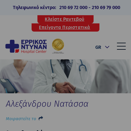
Τηλεφωνικό κέντρο:
210 69 72 000
-
210 69 79 000
Κλείστε Ραντεβού
Επείγοντα Περιστατικά
GR
Αλεξάνδρου Νατάσσα
Μοιραστείτε το