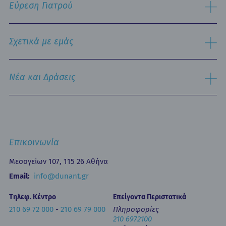
Εύρεση Γιατρού
Τμήμα Εξυπηρέτησης Ασθενών
Παθολογικός Τομέας
Ειδικές Μονάδες
Αναζήτηση
Εξειδικευμένα Κέντρα
Σχετικά με εμάς
Νοσηλευτική Υπηρεσία
Εξωτερικά Ιατρεία
Ιστορικό
Τμήμα Επειγόντων Περιστατικών
Όραμα & Αποστολή
Νέα και Δράσεις
Οne Day Clinic (Ημερήσια Νοσηλεία)
Πολιτική Ποιότητας
Οικονομικά Μεγέθη
Δελτία Τύπου - Ανακοινώσεις
Media Gallery
Ιατρικά Άρθρα
Επικοινωνία
Κινητή Μονάδα Υγείας
Επιστημονικές Ημερίδες
Επικοινωνία
Εκπαίδευση
Newsletters
Μεσογείων 107, 115 26 Αθήνα
Έντυπα
Email:
info@dunant.gr
Τηλεφ. Κέντρο
Επείγοντα Περιστατικά
210 69 72 000
-
210 69 79 000
Πληροφορίες
210 6972100