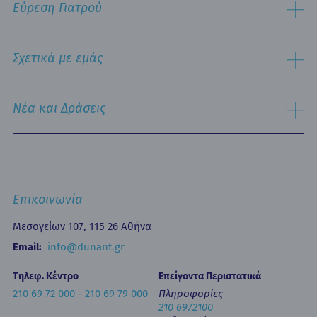
Εύρεση Γιατρού
Τμήμα Εξυπηρέτησης Ασθενών
Παθολογικός Τομέας
Ειδικές Μονάδες
Αναζήτηση
Εξειδικευμένα Κέντρα
Σχετικά με εμάς
Νοσηλευτική Υπηρεσία
Εξωτερικά Ιατρεία
Ιστορικό
Τμήμα Επειγόντων Περιστατικών
Όραμα & Αποστολή
Νέα και Δράσεις
Οne Day Clinic (Ημερήσια Νοσηλεία)
Πολιτική Ποιότητας
Οικονομικά Μεγέθη
Δελτία Τύπου - Ανακοινώσεις
Media Gallery
Ιατρικά Άρθρα
Επικοινωνία
Κινητή Μονάδα Υγείας
Επιστημονικές Ημερίδες
Επικοινωνία
Εκπαίδευση
Newsletters
Μεσογείων 107, 115 26 Αθήνα
Έντυπα
Email:
info@dunant.gr
Τηλεφ. Κέντρο
Επείγοντα Περιστατικά
210 69 72 000
-
210 69 79 000
Πληροφορίες
210 6972100