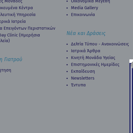
κές Μονάδες
Οικονομικά Μεγέθη
δικευμένα Κέντρα
Media Gallery
λευτική Υπηρεσία
Επικοινωνία
ερικά Ιατρεία
α Επειγόντων Περιστατικών
Νέα και Δράσεις
ay Clinic (Ημερήσια
λεία)
Δελτία Τύπου - Ανακοινώσεις
Ιατρικά Άρθρα
Κινητή Μονάδα Υγείας
η Γιατρού
Επιστημονικές Ημερίδες
ήτηση
Εκπαίδευση
Newsletters
Έντυπα