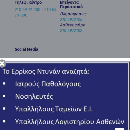
Τηλεφ. Κέντρο
Επείγοντα
Περιστατικά
210 69 72 000
-
210 69
Πληροφορίες
79 000
210 6972100
Ασθενοφόρα
210 6972102
Social Media
Newsletter