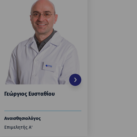
Γεώργιος Ευσταθίου
Αγγελικ
Αναισθησιολόγος
Αναισθησ
Επιμελητής Α'
Επιμελήτρι