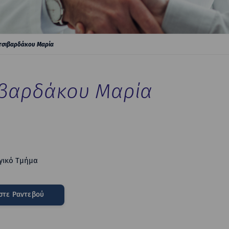
σιβαρδάκου Μαρία
βαρδάκου Μαρία
γικό Τμήμα
στε Ραντεβού