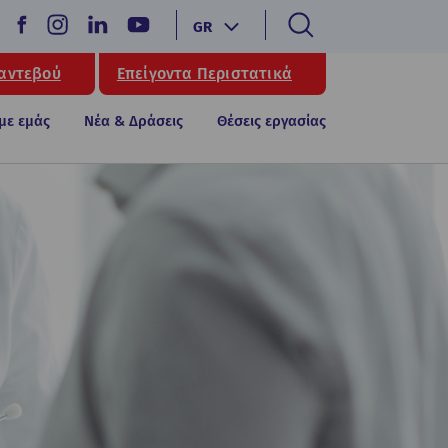
GR
Ραντεβού
Επείγοντα Περιστατικά
 με εμάς
Νέα & Δράσεις
Θέσεις εργασίας