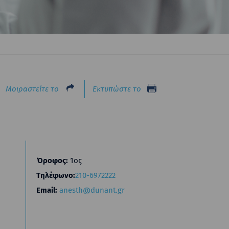
Μοιραστείτε το
Εκτυπώστε το
Όροφος:
1ος
Τηλέφωνο:
210-6972222
Email:
anesth@dunant.gr