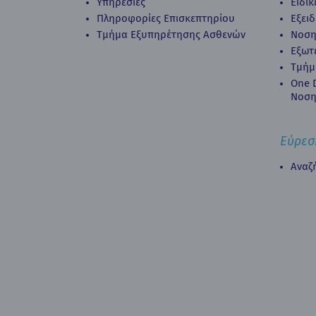
Υπηρεσίες
Ειδι
Πληροφορίες Επισκεπτηρίου
Εξει
Τμήμα Εξυπηρέτησης Ασθενών
Νοση
Εξωτ
Τμήμ
Οne D
Νοση
Εύρεσ
Αναζ