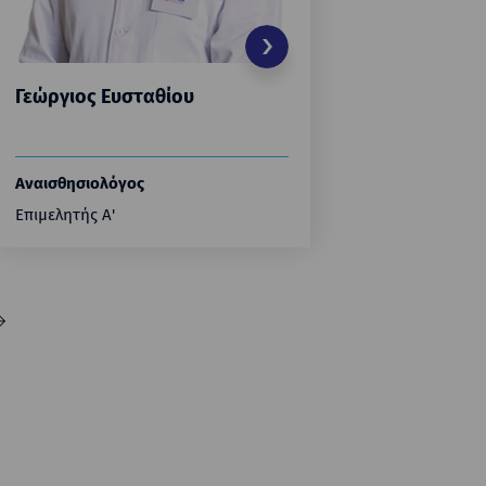
Γεώργιος Ευσταθίου
Αγγελικ
Αναισθησιολόγος
Αναισθησ
Επιμελητής Α'
Επιμελήτρι