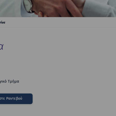
τίνα
α
γικό Τμήμα
στε Ραντεβού