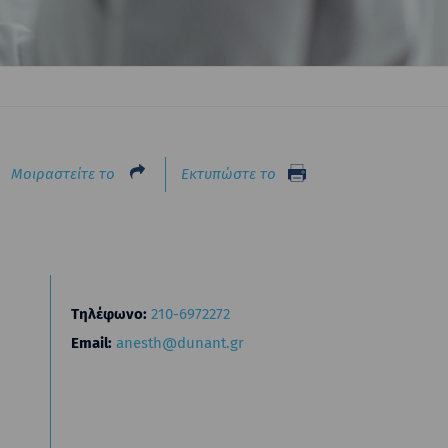
Μοιραστείτε το
Εκτυπώστε το
Τηλέφωνο:
210-6972272
Email:
anesth@dunant.gr