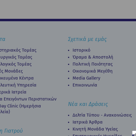
τα
Σχετικά με εμάς
στηριακός Τομέας
Ιστορικό
ουργικός Τομέας
Όραμα & Αποστολή
λογικός Τομέας
Πολιτική Ποιότητας
κές Μονάδες
Οικονομικά Μεγέθη
δικευμένα Κέντρα
Media Gallery
λευτική Υπηρεσία
Επικοινωνία
ερικά Ιατρεία
α Επειγόντων Περιστατικών
Νέα και Δράσεις
ay Clinic (Ημερήσια
λεία)
Δελτία Τύπου - Ανακοινώσεις
Ιατρικά Άρθρα
Κινητή Μονάδα Υγείας
η Γιατρού
Επιστημονικές Ημερίδες