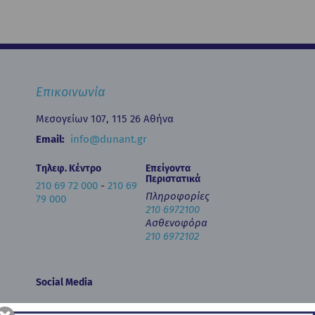
Επικοινωνία
Μεσογείων 107, 115 26 Αθήνα
Email:
info@dunant.gr
Τηλεφ. Κέντρο
Επείγοντα
Περιστατικά
210 69 72 000
-
210 69
Πληροφορίες
79 000
210 6972100
Ασθενοφόρα
210 6972102
Social Media