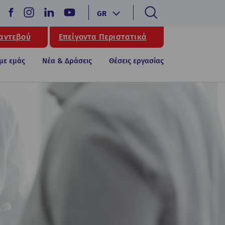
GR
Ραντεβού
Επείγοντα Περιστατικά
 με εμάς
Νέα & Δράσεις
Θέσεις εργασίας