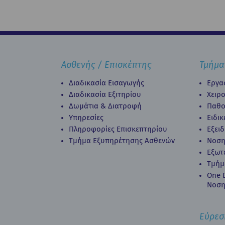
Ασθενής / Επισκέπτης
Τμήμα
Διαδικασία Εισαγωγής
Εργα
Διαδικασία Eξιτηρίου
Χειρ
Δωμάτια & Διατροφή
Παθο
Υπηρεσίες
Ειδι
Πληροφορίες Επισκεπτηρίου
Εξει
Τμήμα Εξυπηρέτησης Ασθενών
Νοση
Εξωτ
Τμήμ
Οne D
Νοση
Εύρεσ