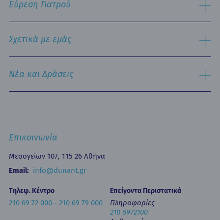
Εύρεση Γιατρού
Τμήμα Εξυπηρέτησης Ασθενών
Παθολογικός Τομέας
Ειδικές Μονάδες
Αναζήτηση
Εξειδικευμένα Κέντρα
Σχετικά με εμάς
Νοσηλευτική Υπηρεσία
Εξωτερικά Ιατρεία
Ιστορικό
Τμήμα Επειγόντων Περιστατικών
Όραμα & Αποστολή
Νέα και Δράσεις
Οne Day Clinic (Ημερήσια Νοσηλεία)
Πολιτική Ποιότητας
Οικονομικά Μεγέθη
Δελτία Τύπου - Ανακοινώσεις
Media Gallery
Ιατρικά Άρθρα
Επικοινωνία
Κινητή Μονάδα Υγείας
Επιστημονικές Ημερίδες
Επικοινωνία
Εκπαίδευση
Newsletters
Μεσογείων 107, 115 26 Αθήνα
Έντυπα
Email:
info@dunant.gr
Τηλεφ. Κέντρο
Επείγοντα Περιστατικά
210 69 72 000
-
210 69 79 000
Πληροφορίες
210 6972100