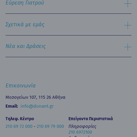
Εύρεση Γιατρού
Τμήμα Εξυπηρέτησης Ασθενών
Παθολογικός Τομέας
Ειδικές Μονάδες
Αναζήτηση
Εξειδικευμένα Κέντρα
Σχετικά με εμάς
Νοσηλευτική Υπηρεσία
Εξωτερικά Ιατρεία
Ιστορικό
Τμήμα Επειγόντων Περιστατικών
Όραμα & Αποστολή
Νέα και Δράσεις
Οne Day Clinic (Ημερήσια Νοσηλεία)
Πολιτική Ποιότητας
Οικονομικά Μεγέθη
Δελτία Τύπου - Ανακοινώσεις
Media Gallery
Ιατρικά Άρθρα
Επικοινωνία
Κινητή Μονάδα Υγείας
Επιστημονικές Ημερίδες
Επικοινωνία
Εκπαίδευση
Newsletters
Μεσογείων 107, 115 26 Αθήνα
Έντυπα
Email:
info@dunant.gr
Τηλεφ. Κέντρο
Επείγοντα Περιστατικά
210 69 72 000
-
210 69 79 000
Πληροφορίες
210 6972100