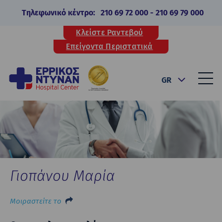
Τηλεφωνικό κέντρο:
210 69 72 000
-
210 69 79 000
Κλείστε Ραντεβού
Επείγοντα Περιστατικά
GR
Γιοπάνου Μαρία
Μοιραστείτε το