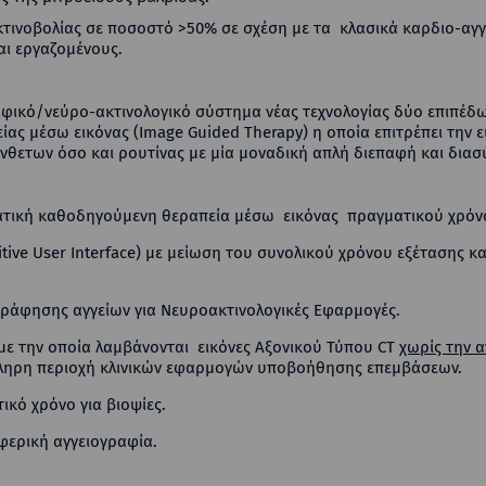
κτινοβολίας σε ποσοστό >50% σε σχέση με τα κλασικά καρδιο-αγ
αι εργαζομένους.
φικό/νεύρο-ακτινολογικό σύστημα νέας τεχνολογίας δύο επιπέδω
ς μέσω εικόνας (Image Guided Therapy) η οποία επιτρέπει την ε
νθετων όσο και ρουτίνας με μία μοναδική απλή διεπαφή και διασ
ρατική καθοδηγούμενη θεραπεία μέσω εικόνας πραγματικού χρόν
tive User Interface) με μείωση του συνολικού χρόνου εξέτασης 
ράφησης αγγείων για Νευροακτινολογικές Εφαρμογές.
 με την οποία λαμβάνονται εικόνες Αξονικού Τύπου CT
χωρίς την 
κληρη περιοχή κλινικών εφαρμογών υποβοήθησης επεμβάσεων.
κό χρόνο για βιοψίες.
φερική αγγειογραφία.