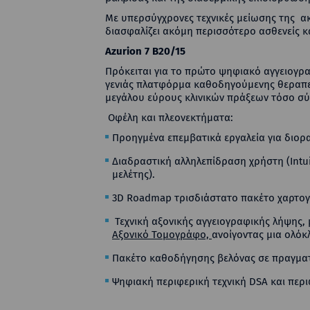
Με υπερσύγχρονες τεχνικές μείωσης της α
διασφαλίζει ακόμη περισσότερο ασθενείς κ
Azurion 7
B20/15
Πρόκειται για το πρώτο ψηφιακό αγγειογρα
γενιάς πλατφόρμα καθοδηγούμενης θεραπεία
μεγάλου εύρους κλινικών πράξεων τόσο σύ
Οφέλη και πλεονεκτήματα:
Προηγμένα επεμβατικά εργαλεία για διο
Διαδραστική αλληλεπίδραση χρήστη (Intui
μελέτης).
3D Roadmap τρισδιάστατο πακέτο χαρτογ
Τεχνική αξονικής αγγειογραφικής λήψης,
Αξονικό Τομογράφο,
ανοίγοντας μια ολό
Πακέτο καθοδήγησης βελόνας σε πραγματι
Ψηφιακή περιφερική τεχνική DSA και περι