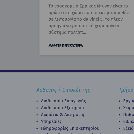
Το νοσοκομείο Ερρίκος Ντυνάν είναι το
πρώτο στη χώρα που απέκτησε και θέτει
σε λειτουργία το da Vinci 5, το πλέον
προηγμένο ρομποτικό χειρουργικό
σύστημα πολλαπ…
ΜΑΘΕΤΕ ΠΕΡΙΣΣΟΤΕΡΑ
Ασθενής / Επισκέπτης
Τμήμα
Διαδικασία Εισαγωγής
Εργα
Διαδικασία Eξιτηρίου
Χειρ
Δωμάτια & Διατροφή
Παθο
Υπηρεσίες
Ειδι
Πληροφορίες Επισκεπτηρίου
Εξει