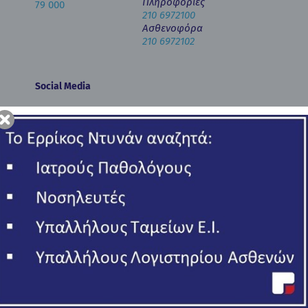
Πληροφορίες
79 000
210 6972100
Ασθενοφόρα
210 6972102
Social Media
Newsletter