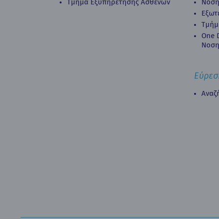
Τμήμα Εξυπηρέτησης Ασθενών
Νοση
Εξωτ
Τμήμ
Οne D
Νοση
Εύρεσ
Αναζ