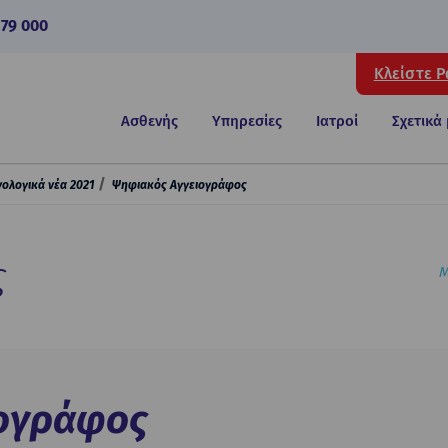
 79 000
Κλείστε 
Ασθενής
Υπηρεσίες
Ιατροί
Σχετικά
νολογικά νέα 2021
Ψηφιακός Αγγειογράφος
ς
Μ
ογράφος