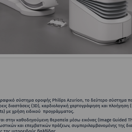
αφικό σύστημα οροφής Philips Azurion, το δεύτερο σύστημα που
τρεις διαστάσεις (3D), καρδιολογική χαρτογράφηση και πλοήγηση 
nts) με χρήση ειδικού προγράμματος.
ι στην καθοδηγούμενη θεραπεία μέσω εικόνας (Image Guided Ther
νωστικών και επεμβατικών πράξεων, συμπεριλαμβανομένης της δι
ς της μιτροειδούς βαλβίδας.