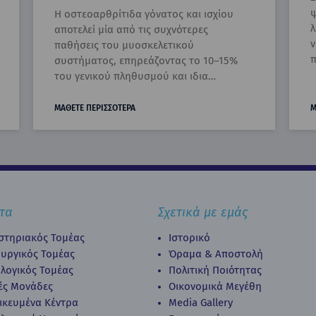
ROSA
ψ
Η οστεοαρθρίτιδα γόνατος και ισχίου
λ
αποτελεί μία από τις συχνότερες
ν
παθήσεις του μυοσκελετικού
π
συστήματος, επηρεάζοντας το 10–15%
του γενικού πληθυσμού και ιδια…
ΜΑΘΕΤΕ ΠΕΡΙΣΣΟΤΕΡΑ
Μ
τα
Σχετικά με εμάς
στηριακός Τομέας
Ιστορικό
ουργικός Τομέας
Όραμα & Αποστολή
λογικός Τομέας
Πολιτική Ποιότητας
κές Μονάδες
Οικονομικά Μεγέθη
δικευμένα Κέντρα
Media Gallery