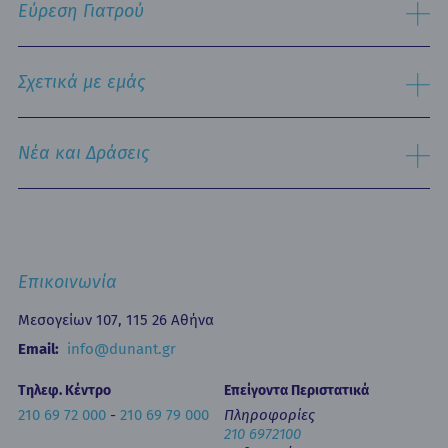
Εύρεση Γιατρού
Τμήμα Εξυπηρέτησης Ασθενών
Παθολογικός Τομέας
Ειδικές Μονάδες
Αναζήτηση
Εξειδικευμένα Κέντρα
Σχετικά με εμάς
Νοσηλευτική Υπηρεσία
Εξωτερικά Ιατρεία
Ιστορικό
Τμήμα Επειγόντων Περιστατικών
Όραμα & Αποστολή
Νέα και Δράσεις
Οne Day Clinic (Ημερήσια Νοσηλεία)
Πολιτική Ποιότητας
Οικονομικά Μεγέθη
Δελτία Τύπου - Ανακοινώσεις
Media Gallery
Ιατρικά Άρθρα
Επικοινωνία
Κινητή Μονάδα Υγείας
Επιστημονικές Ημερίδες
Επικοινωνία
Εκπαίδευση
Newsletters
Μεσογείων 107, 115 26 Αθήνα
Έντυπα
Email:
info@dunant.gr
Τηλεφ. Κέντρο
Επείγοντα Περιστατικά
210 69 72 000
-
210 69 79 000
Πληροφορίες
210 6972100