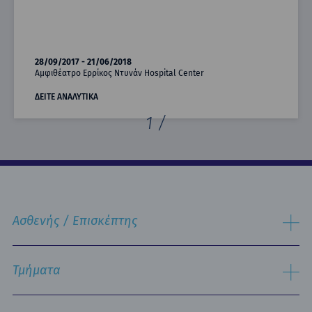
28/09/2017 - 21/06/2018
Αμφιθέατρο Ερρίκος Ντυνάν Hospital Center
ΔΕΙΤΕ ΑΝΑΛΥΤΙΚΑ
1
/
Ασθενής / Επισκέπτης
Διαδικασία Εισαγωγής
Διαδικασία Eξιτηρίου
Τμήματα
Δωμάτια & Διατροφή
Υπηρεσίες
Εργαστηριακός Τομέας
Πληροφορίες Επισκεπτηρίου
Χειρουργικός Τομέας