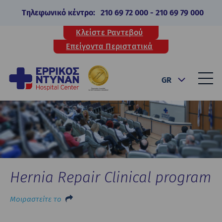
Τηλεφωνικό κέντρο:
210 69 72 000
-
210 69 79 000
Κλείστε Ραντεβού
Επείγοντα Περιστατικά
GR
Hernia Repair Clinical program
Μοιραστείτε το