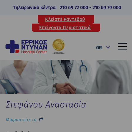
Τηλεφωνικό κέντρο:
210 69 72 000
-
210 69 79 000
Κλείστε Ραντεβού
Επείγοντα Περιστατικά
GR
Στεφάνου Αναστασία
Μοιραστείτε το