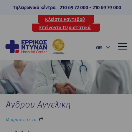
Τηλεφωνικό κέντρο:
210 69 72 000
-
210 69 79 000
Κλείστε Ραντεβού
Επείγοντα Περιστατικά
GR
Άνδρου Αγγελική
Μοιραστείτε το