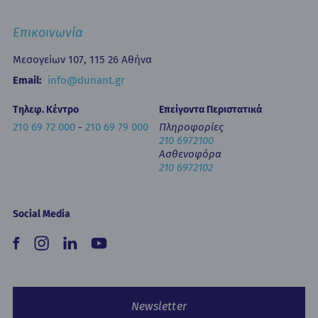
Επιστημονικές Ημερίδες
Επικοινωνία
Εκπαίδευση
Newsletters
Μεσογείων 107, 115 26 Αθήνα
Έντυπα
Email:
info@dunant.gr
Τηλεφ. Κέντρο
Επείγοντα Περιστατικά
210 69 72 000
-
210 69 79 000
Πληροφορίες
210 6972100
Ασθενοφόρα
210 6972102
Social Media
Newsletter