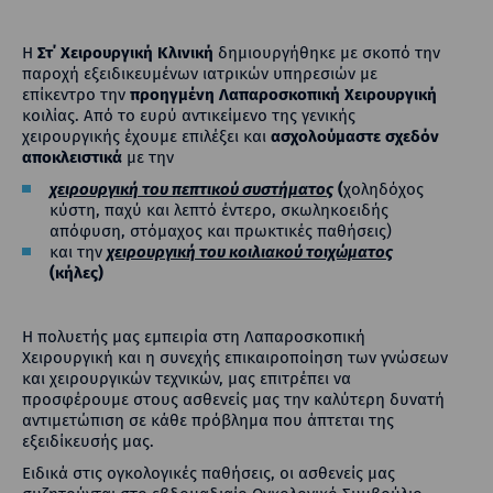
Η
Στ΄ Χειρουργική Κλινική
δημιουργήθηκε με σκοπό την
παροχή εξειδικευμένων ιατρικών υπηρεσιών με
επίκεντρο την
προηγμένη Λαπαροσκοπική Χειρουργική
κοιλίας. Από το ευρύ αντικείμενο της γενικής
χειρουργικής έχουμε επιλέξει και
ασχολούμαστε σχεδόν
αποκλειστικά
με την
χειρουργική του πεπτικού συστήματος
(
χοληδόχος
κύστη, παχύ και λεπτό έντερο, σκωληκοειδής
απόφυση, στόμαχος και πρωκτικές παθήσεις)
και την
χειρουργική του κοιλιακού τοιχώματος
(κήλες)
Η πολυετής μας εμπειρία στη Λαπαροσκοπική
Χειρουργική και η συνεχής επικαιροποίηση των γνώσεων
και χειρουργικών τεχνικών, μας επιτρέπει να
προσφέρουμε στους ασθενείς μας την καλύτερη δυνατή
αντιμετώπιση σε κάθε πρόβλημα που άπτεται της
εξειδίκευσής μας.
Ειδικά στις ογκολογικές παθήσεις, οι ασθενείς μας