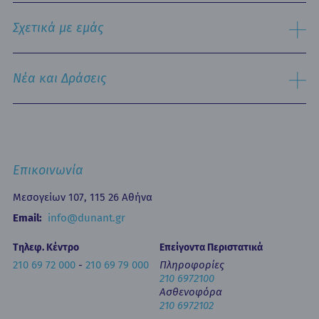
Ειδικές Μονάδες
Αναζήτηση
Εξειδικευμένα Κέντρα
Σχετικά με εμάς
Νοσηλευτική Υπηρεσία
Εξωτερικά Ιατρεία
Ιστορικό
Τμήμα Επειγόντων Περιστατικών
Όραμα & Αποστολή
Νέα και Δράσεις
Οne Day Clinic (Ημερήσια Νοσηλεία)
Πολιτική Ποιότητας
Οικονομικά Μεγέθη
Δελτία Τύπου - Ανακοινώσεις
Media Gallery
Ιατρικά Άρθρα
Επικοινωνία
Κινητή Μονάδα Υγείας
Επιστημονικές Ημερίδες
Επικοινωνία
Εκπαίδευση
Newsletters
Μεσογείων 107, 115 26 Αθήνα
Έντυπα
Email:
info@dunant.gr
Τηλεφ. Κέντρο
Επείγοντα Περιστατικά
210 69 72 000
-
210 69 79 000
Πληροφορίες
210 6972100
Ασθενοφόρα
210 6972102