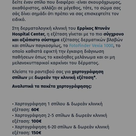
δείτε έναν σπίλο που διαφέρει -είναι σκουρόχρωμος,
ακαθόριστος, αλλάζει σε μέγεθος, τότε, το σώμα σας
σάς δίνει σημάδι ότι πρέπει να σας επισκεφτείτε τον
ειδικό.
Στη δερματολογική κλινική του
Ερρίκος Ντυνάν
Hospital Center,
η εξέταση γίνεται με το πιο
σύγχρονο
και αξιόπιστο σύστημα
εξέτασης δερματικών βλαβών
και σπίλων παγκοσμίως, το
FotoFinder Vexia 1000
, το
οποίο καθιστά εφικτή την έγκαιρη διάγνωση
παθήσεων όπως το κακόηθες μελάνωμα και οι μη
μελανοκυτταρικοί καρκίνοι του δέρματος.
Κλείστε το ραντεβού σας για
χαρτογράφηση
σπίλων
με
δωρεάν την κλινική εξέταση*
.
Αναλυτικά τα πακέτα χαρτογράφησης:
• Χαρτογράφηση 1 σπίλου & δωρεάν κλινική
εξέταση:
60€
• Χαρτογράφηση 2-5 σπίλων & δωρεάν κλινική
εξέταση:
100€
• Χαρτογράφηση 6-20 σπίλων & δωρεάν κλινική
εξέταση:
150€