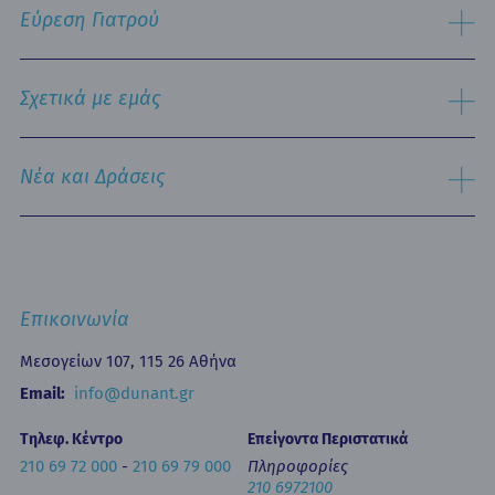
Πληροφορίες Επισκεπτηρίου
Χειρουργικός Τομέας
Εύρεση Γιατρού
Τμήμα Εξυπηρέτησης Ασθενών
Παθολογικός Τομέας
Ειδικές Μονάδες
Αναζήτηση
Εξειδικευμένα Κέντρα
Σχετικά με εμάς
Νοσηλευτική Υπηρεσία
Εξωτερικά Ιατρεία
Ιστορικό
Τμήμα Επειγόντων Περιστατικών
Όραμα & Αποστολή
Νέα και Δράσεις
Οne Day Clinic (Ημερήσια Νοσηλεία)
Πολιτική Ποιότητας
Οικονομικά Μεγέθη
Δελτία Τύπου - Ανακοινώσεις
Media Gallery
Ιατρικά Άρθρα
Επικοινωνία
Κινητή Μονάδα Υγείας
Επιστημονικές Ημερίδες
Επικοινωνία
Εκπαίδευση
Newsletters
Μεσογείων 107, 115 26 Αθήνα
Έντυπα
Email:
info@dunant.gr
Τηλεφ. Κέντρο
Επείγοντα Περιστατικά
210 69 72 000
-
210 69 79 000
Πληροφορίες
210 6972100