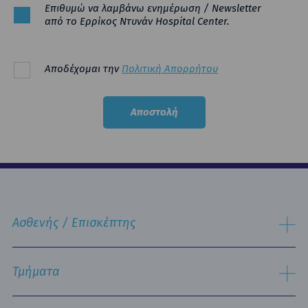
Επιθυμώ να λαμβάνω ενημέρωση / Newsletter
από το Ερρίκος Ντυνάν Hospital Center.
Αποδέχομαι την
Πολιτική Απορρήτου
Ασθενής / Επισκέπτης
Διαδικασία Εισαγωγής
Διαδικασία Eξιτηρίου
Τμήματα
Δωμάτια & Διατροφή
Υπηρεσίες
Εργαστηριακός Τομέας