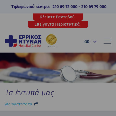
Τηλεφωνικό κέντρο:
210 69 72 000
-
210 69 79 000
Κλείστε Ραντεβού
Επείγοντα Περιστατικά
GR
Τα έντυπά μας
Μοιραστείτε το