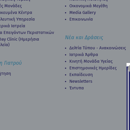
κές Μονάδες
Οικονομικά Μεγέθη
δικευμένα Κέντρα
Media Gallery
λευτική Υπηρεσία
Επικοινωνία
ερικά Ιατρεία
α Επειγόντων Περιστατικών
Νέα και Δράσεις
ay Clinic (Ημερήσια
λεία)
Δελτία Τύπου - Ανακοινώσεις
Ιατρικά Άρθρα
Κινητή Μονάδα Υγείας
η Γιατρού
Επιστημονικές Ημερίδες
ήτηση
Εκπαίδευση
Newsletters
Έντυπα