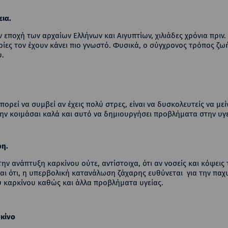
εια.
ν εποχή των αρχαίων Ελλήνων και Αιγυπτίων, χιλιάδες χρόνια πρι
ες τον έχουν κάνει πιο γνωστό. Φυσικά, ο σύγχρονος τρόπος ζωή
υ.
ορεί να συμβεί αν έχεις πολύ στρες, είναι να δυσκολευτείς να μεί
ην κοιμάσαι καλά και αυτό να δημιουργήσει προβλήματα στην υγε
ρη.
την ανάπτυξη καρκίνου ούτε, αντίστοιχα, ότι αν νοσείς και κόψει
αι ότι, η υπερβολική κατανάλωση ζάχαρης ευθύνεται για την παχ
υ καρκίνου καθώς και άλλα προβλήματα υγείας.
ρκίνο