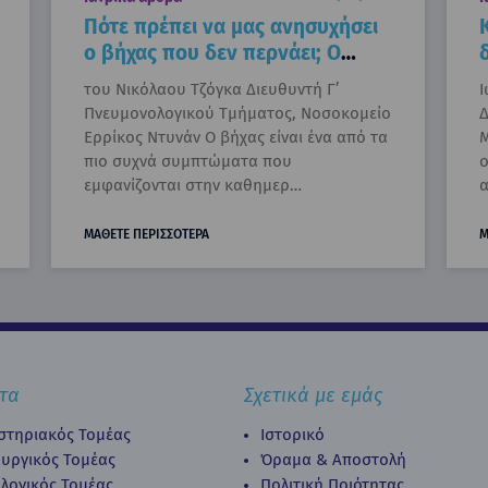
Πότε πρέπει να μας ανησυχήσει
ο βήχας που δεν περνάει; Ο
ειδικός εξηγεί
του Νικόλαου Τζόγκα Διευθυντή Γ’
Ι
Πνευμονολογικού Τμήματος, Νοσοκομείο
Δ
Ερρίκος Ντυνάν Ο βήχας είναι ένα από τα
Μ
πιο συχνά συμπτώματα που
ο
εμφανίζονται στην καθημερ…
α
ΜΑΘΕΤΕ ΠΕΡΙΣΣΟΤΕΡΑ
Μ
τα
Σχετικά με εμάς
στηριακός Τομέας
Ιστορικό
ουργικός Τομέας
Όραμα & Αποστολή
λογικός Τομέας
Πολιτική Ποιότητας