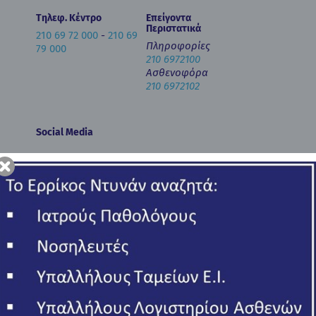
Τηλεφ. Κέντρο
Επείγοντα
Περιστατικά
210 69 72 000
-
210 69
Πληροφορίες
79 000
210 6972100
Ασθενοφόρα
210 6972102
Social Media
Newsletter