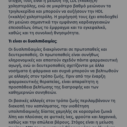
στόχος τους είναι η μείωση της LDL («κακής»)
χοληστερόλης, ενώ σε μικρότερο βαθμό μειώνουν τα
τριγλυκερίδια και μπορούν να αυξήσουν την HDL
(«καλή») χοληστερόλη. Η χορήγησή τους έχει αποδειχθεί
ότι μειώνει σημαντικά την εμφάνιση καρδιαγγειακών
επεισοδίων, όπως το έμφραγμα και το εγκεφαλικό,
καθώς και τη συνολική θνησιμότητα.
Τι είναι οι δυσλιπιδαιμίες
;
Οι δυσλιπιδαιμίες διακρίνονται σε πρωτοπαθείς και
δευτεροπαθείς. Οι πρωτοπαθείς είναι συνήθως
κληρονομικές και απαιτούν σχεδόν πάντα φαρμακευτική
αγωγή, ενώ οι δευτεροπαθείς σχετίζονται με άλλα
νοσήματα ή φάρμακα και συχνά μπορούν να βελτιωθούν
με αλλαγές στον τρόπο ζωής. Πριν από την έναρξη
φαρμακευτικής θεραπείας, είναι απαραίτητη η
προσπάθεια βελτίωσης της διατροφής και των
καθημερινών συνηθειών.
Οι βασικές αλλαγές στον τρόπο ζωής περιλαμβάνουν τη
διακοπή του καπνίσματος, την υιοθέτηση
υπολιπιδαιμικής δίαιτας χαμηλής σε κορεσμένα ζωικά
λίπη και πλούσιας σε φυτικές ίνες, φρούτα και λαχανικά,
καθώς και την απώλεια βάρους. Στόχος είναι η μείωση