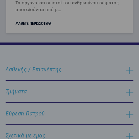
Τα όργανα και οι ιστοί του ανθρωπίνου σώματος
αποτελούνται από μ…
ΜΑΘΕΤΕ ΠΕΡΙΣΣΟΤΕΡΑ
Ασθενής / Επισκέπτης
Διαδικασία Εισαγωγής
Διαδικασία Eξιτηρίου
Τμήματα
Δωμάτια & Διατροφή
Υπηρεσίες
Εργαστηριακός Τομέας
Πληροφορίες Επισκεπτηρίου
Χειρουργικός Τομέας
Εύρεση Γιατρού
Τμήμα Εξυπηρέτησης Ασθενών
Παθολογικός Τομέας
Ειδικές Μονάδες
Αναζήτηση
Εξειδικευμένα Κέντρα
Σχετικά με εμάς
Νοσηλευτική Υπηρεσία