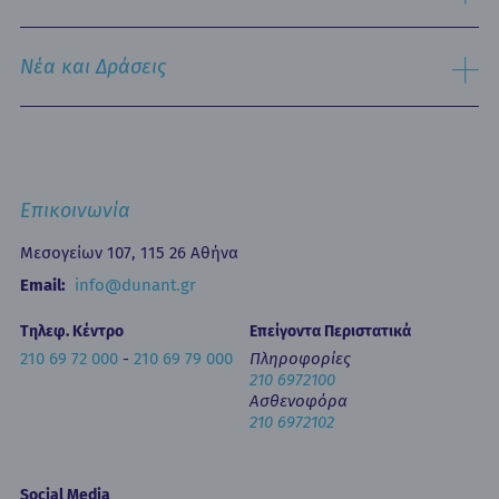
Εξωτερικά Ιατρεία
Ιστορικό
Τμήμα Επειγόντων Περιστατικών
Όραμα & Αποστολή
Νέα και Δράσεις
Οne Day Clinic (Ημερήσια Νοσηλεία)
Πολιτική Ποιότητας
Οικονομικά Μεγέθη
Δελτία Τύπου - Ανακοινώσεις
Media Gallery
Ιατρικά Άρθρα
Επικοινωνία
Κινητή Μονάδα Υγείας
Επιστημονικές Ημερίδες
Επικοινωνία
Εκπαίδευση
Newsletters
Μεσογείων 107, 115 26 Αθήνα
Έντυπα
Email:
info@dunant.gr
Τηλεφ. Κέντρο
Επείγοντα Περιστατικά
210 69 72 000
-
210 69 79 000
Πληροφορίες
210 6972100
Ασθενοφόρα
210 6972102
Social Media