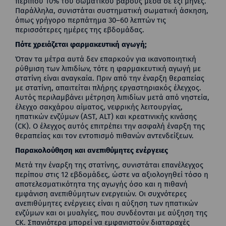
περίπου 10% του σωματικού βάρους μέσα σε έξι μήνες.
Παράλληλα, συνιστάται συστηματική σωματική άσκηση,
όπως γρήγορο περπάτημα 30–60 λεπτών τις
περισσότερες ημέρες της εβδομάδας.
Πότε χρειάζεται φαρμακευτική αγωγή;
Όταν τα μέτρα αυτά δεν επαρκούν για ικανοποιητική
ρύθμιση των λιπιδίων, τότε η φαρμακευτική αγωγή με
στατίνη είναι αναγκαία. Πριν από την έναρξη θεραπείας
με στατίνη, απαιτείται πλήρης εργαστηριακός έλεγχος.
Αυτός περιλαμβάνει μέτρηση λιπιδίων μετά από νηστεία,
έλεγχο σακχάρου αίματος, νεφρικής λειτουργίας,
ηπατικών ενζύμων (AST, ALT) και κρεατινικής κινάσης
(CK). Ο έλεγχος αυτός επιτρέπει την ασφαλή έναρξη της
θεραπείας και τον εντοπισμό πιθανών αντενδείξεων.
Παρακολούθηση και ανεπιθύμητες ενέργειες
Μετά την έναρξη της στατίνης, συνιστάται επανέλεγχος
περίπου στις 12 εβδομάδες, ώστε να αξιολογηθεί τόσο η
αποτελεσματικότητα της αγωγής όσο και η πιθανή
εμφάνιση ανεπιθύμητων ενεργειών. Οι συχνότερες
ανεπιθύμητες ενέργειες είναι η αύξηση των ηπατικών
ενζύμων και οι μυαλγίες, που συνδέονται με αύξηση της
CK. Σπανιότερα μπορεί να εμφανιστούν διαταραχές