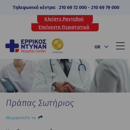
Τηλεφωνικό κέντρο:
210 69 72 000
-
210 69 79 000
Κλείστε Ραντεβού
Επείγοντα Περιστατικά
GR
Πράπας Σωτήριος
Μοιραστείτε το