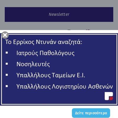
Newsletter
Copyright © 2026 Ερρίκος Ντυνάν Hospital Center.
All rights reserved
ΓΕΜΗ 006502201000
Πολιτική Απορρήτου
Όροι Χρήσης - Cookies
Όροι Συμμετοχής σε Διαγωνισμό
Δείτε περισσότερα
Made by