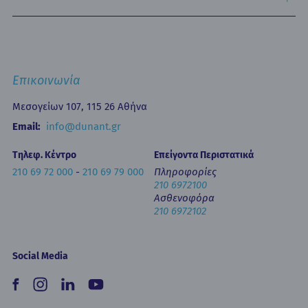
Οικονομικά Μεγέθη
Δελτία Τύπου - Ανακοινώσεις
Media Gallery
Ιατρικά Άρθρα
Επικοινωνία
Κινητή Μονάδα Υγείας
Επιστημονικές Ημερίδες
Επικοινωνία
Εκπαίδευση
Newsletters
Μεσογείων 107, 115 26 Αθήνα
Έντυπα
Email:
info@dunant.gr
Τηλεφ. Κέντρο
Επείγοντα Περιστατικά
210 69 72 000
-
210 69 79 000
Πληροφορίες
210 6972100
Ασθενοφόρα
210 6972102
Social Media