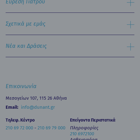
Εύρεση Γιατρού
Τμήμα Εξυπηρέτησης Ασθενών
Παθολογικός Τομέας
Ειδικές Μονάδες
Αναζήτηση
Εξειδικευμένα Κέντρα
Σχετικά με εμάς
Νοσηλευτική Υπηρεσία
Εξωτερικά Ιατρεία
Ιστορικό
Τμήμα Επειγόντων Περιστατικών
Όραμα & Αποστολή
Νέα και Δράσεις
Οne Day Clinic (Ημερήσια Νοσηλεία)
Πολιτική Ποιότητας
Οικονομικά Μεγέθη
Δελτία Τύπου - Ανακοινώσεις
Media Gallery
Ιατρικά Άρθρα
Επικοινωνία
Κινητή Μονάδα Υγείας
Επιστημονικές Ημερίδες
Επικοινωνία
Εκπαίδευση
Newsletters
Μεσογείων 107, 115 26 Αθήνα
Έντυπα
Email:
info@dunant.gr
Τηλεφ. Κέντρο
Επείγοντα Περιστατικά
210 69 72 000
-
210 69 79 000
Πληροφορίες
210 6972100
Ασθενοφόρα