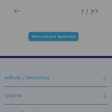
1
/
3
Όλο το Ιατρικό Προσωπικό
Ασθενής / Επισκέπτης
Διαδικασία Εισαγωγής
Διαδικασία Eξιτηρίου
Τμήματα
Δωμάτια & Διατροφή
Υπηρεσίες
Εργαστηριακός Τομέας
Πληροφορίες Επισκεπτηρίου
Χειρουργικός Τομέας