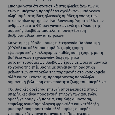
Επισημαίνεται ότι στατιστικά στις ηλικίες άνω των 70
ετών η υπέρταση προσβάλλει σχεδόν τον μισό γενικό
πληθυσμό, στις ίδιες ηλικιακές ομάδες η νόσος των
στεφανιαίων αρτηριών είναι διαγνωσμένη στο 15% των
ανδρών και στο 9% των γυναικών ενώ η στένωση της
αορτικής βαλβίδας αποτελεί τη συνηθέστερη
βαλβιδοπάθεια των υπερηλίκων.
Καινοτόμες μέθοδοι, όπως η Στεφανιαία Παράκαμψη
(OPCAB) σε πάλλουσα καρδιά, χωρίς χρήση
εξωσωματικής κυκλοφορίας καθώς και η χρήση, με τη
βοήθεια νέων τεχνολογιών, διεγχειρητικά
αυτοεκπτυσσόμενων βαλβίδων έχουν μειώσει σημαντικά
το χρόνο της επέμβασης με συνέπεια τη δραστική
μείωση των επιπλοκών, της παραμονής στο νοσοκομείο
αλλά και του κόστους, προσφέροντας παράλληλα
σημαντική βελτίωση στην ποιότητα ζωής του υπερήλικα.
«Οι βασικές αρχές για επιτυχή αποτελέσματα στους
υπερήλικες είναι προσεκτική επιλογή των ασθενών,
ομαλή χειρουργική πορεία, επιμελής αιμόσταση,
επιμελής αναισθησιολογική φροντίδα και κατάλληλη
μυοκαρδιακή προστασία αλλά κυρίως ο μικρός
χειρουργικός χρόνος», τόνισε ο κ. Πρωτόγερος.