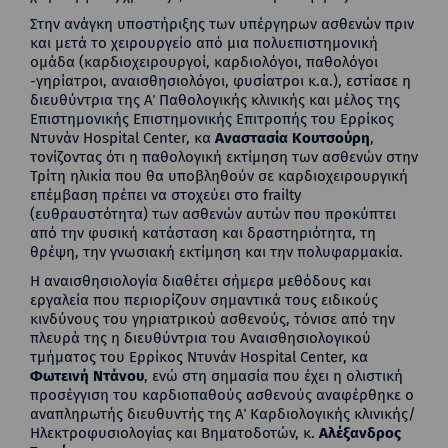
Στην ανάγκη υποστήριξης των υπέργηρων ασθενών πριν
και μετά το χειρουργείο από μια πολυεπιστημονική
ομάδα (καρδιοχειρουργοί, καρδιολόγοι, παθολόγοι
-γηρίατροι, αναισθησιολόγοι, φυσίατροι κ.α.), εστίασε η
διευθύντρια της Α΄ Παθολογικής κλινικής και μέλος της
Επιστημονικής Επιστημονικής Επιτροπής του Ερρίκος
Ντυνάν Hospital Center, κα
Αναστασία Κουτσούρη
,
τονίζοντας ότι η παθολογική εκτίμηση των ασθενών στην
Τρίτη ηλικία που θα υποβληθούν σε καρδιοχειρουργική
επέμβαση πρέπει να στοχεύει στο frailty
(ευθραυστότητα) των ασθενών αυτών που προκύπτει
από την φυσική κατάσταση και δραστηριότητα, τη
θρέψη, την γνωσιακή εκτίμηση και την πολυφαρμακία.
Η αναισθησιολογία διαθέτει σήμερα μεθόδους και
εργαλεία που περιορίζουν σημαντικά τους ειδικούς
κινδύνους του γηριατρικού ασθενούς, τόνισε από την
πλευρά της η διευθύντρια του Αναισθησιολογικού
τμήματος του Ερρίκος Ντυνάν Hospital Center, κα
Φωτεινή Ντάνου
, ενώ στη σημασία που έχει η ολιστική
προσέγγιση του καρδιοπαθούς ασθενούς αναφέρθηκε ο
αναπληρωτής διευθυντής της Α΄ Καρδιολογικής κλινικής/
Ηλεκτροφυσιολογίας και Βηματοδοτών, κ.
Αλέξανδρος