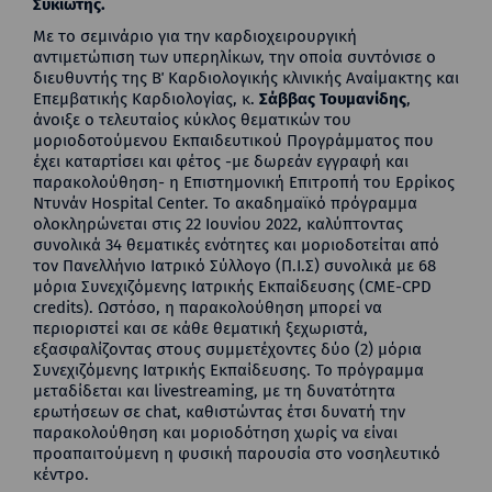
Συκιώτης.
Με το σεμινάριο για την καρδιοχειρουργική
αντιμετώπιση των υπερηλίκων, την οποία συντόνισε ο
διευθυντής της Β΄ Καρδιολογικής κλινικής Αναίμακτης και
Επεμβατικής Καρδιολογίας, κ.
Σάββας Τουμανίδης
,
άνοιξε ο τελευταίος κύκλος θεματικών του
μοριοδοτούμενου Εκπαιδευτικού Προγράμματος που
έχει καταρτίσει και φέτος -με δωρεάν εγγραφή και
παρακολούθηση- η Επιστημονική Επιτροπή του Ερρίκος
Ντυνάν Hospital Center. Το ακαδημαϊκό πρόγραμμα
ολοκληρώνεται στις 22 Ιουνίου 2022, καλύπτοντας
συνολικά 34 θεματικές ενότητες και μοριοδοτείται από
τον Πανελλήνιο Ιατρικό Σύλλογο (Π.Ι.Σ) συνολικά με 68
μόρια Συνεχιζόμενης Ιατρικής Εκπαίδευσης (CME-CPD
credits). Ωστόσο, η παρακολούθηση μπορεί να
περιοριστεί και σε κάθε θεματική ξεχωριστά,
εξασφαλίζοντας στους συμμετέχοντες δύο (2) μόρια
Συνεχιζόμενης Ιατρικής Εκπαίδευσης. Το πρόγραμμα
μεταδίδεται και livestreaming, με τη δυνατότητα
ερωτήσεων σε chat, καθιστώντας έτσι δυνατή την
παρακολούθηση και μοριοδότηση χωρίς να είναι
προαπαιτούμενη η φυσική παρουσία στο νοσηλευτικό
κέντρο.