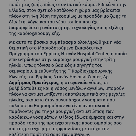
ποιότητας ζωής, ιδίως στον δυτικό κόσμο. Ειδικά για την
Ελλάδα, στον σχετικό κατάλογο η χώρα μας βρίσκεται
πλέον στη 14η θέση παγκοσμίως με προσδόκιμο ζωής τα
81,4 έτη, λόγω και του νέου τοπίου που έχει
διαμορφώσει η ανάπτυξη της τεχνολογίας και η εξέλιξη
της καρδιοχειρουργικής.
Με αυτό το βασικό συμπέρασμα ολοκληρώθηκε η νέα
θεματική στο Μοριοδοτούμενο Εκπαιδευτικό
Πρόγραμμα του Ερρίκος Ντυνάν Hospital Center, η οποία
επικεντρώθηκε στην καρδιοχειρουργική στην τρίτη
ηλικία. Όπως τόνισε ο βασικός εισηγητής του
σεμιναρίου, Διευθυντής της Γ΄ Καρδιοχειρουργκής
Κλινικής του Ερρίκος Ντυνάν Hospital Center, Δρ.
Δημήτριος Πρωτόγερος
, η στεφανιαία νόσος, οι
βαλβιδοπάθειες και η νόσος μεγάλων αγγείων, μπορούν
πλέον να αντιμετωπίζονται αποτελεσματικά στις μεγάλες
ηλικίες, ακόμα κι όταν συνυπάρχουν νοσήματα που
παλαιότερα θα μπορούσαν να είναι ανασταλτικοί
παράγοντες για την χειρουργική αντιμετώπιση των
καρδιακών νοσημάτων. Ο ίδιος έδωσε έμφαση και στην
πρόοδο τόσο της προεγχειρητικής προετοιμασίας όσο
και της μετεγχειρητικής φροντίδας με στόχο την
καλύτερη ποιότητα ζωής των ασθενών.