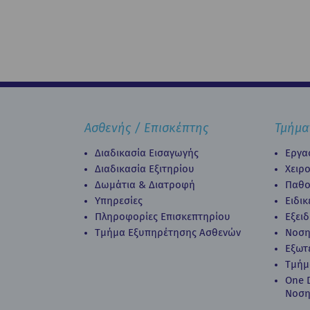
Ασθενής / Επισκέπτης
Τμήμα
Διαδικασία Εισαγωγής
Εργα
Διαδικασία Eξιτηρίου
Χειρ
Δωμάτια & Διατροφή
Παθο
Υπηρεσίες
Ειδι
Πληροφορίες Επισκεπτηρίου
Εξει
Τμήμα Εξυπηρέτησης Ασθενών
Νοση
Εξωτ
Τμήμ
Οne D
Νοση