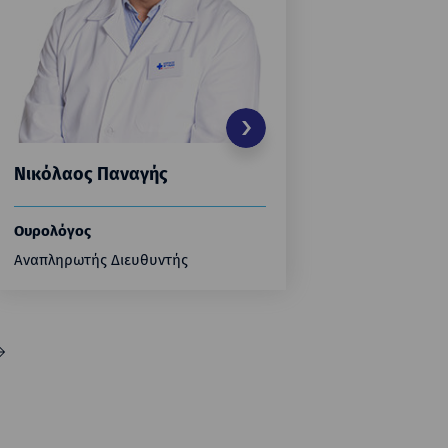
Νικόλαος Παναγής
Γεώργιο
Ουρολόγος
Ουρολόγο
Αναπληρωτής Διευθυντής