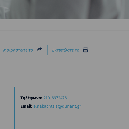
Μοιραστείτε το
Εκτυπώστε το
Τηλέφωνο:
210-6972476
Email:
e.nakachtsis@dunant.gr