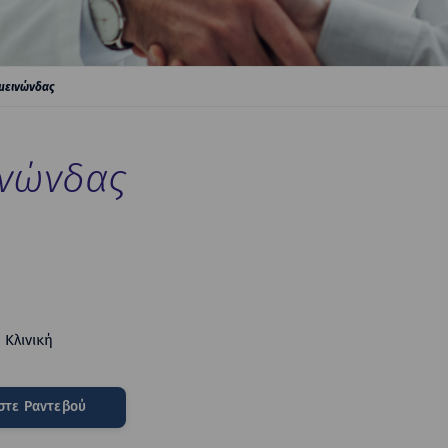
μεινώνδας
ινώνδας
 Κλινική
στε Ραντεβού