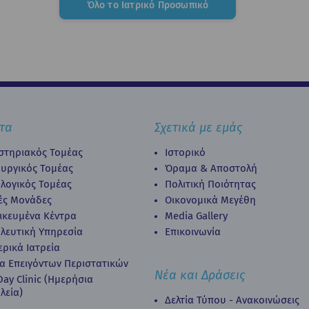
Όλο το Ιατρικό Προσωπικό
τα
Σχετικά με εμάς
στηριακός Τομέας
Ιστορικό
ουργικός Τομέας
Όραμα & Αποστολή
λογικός Τομέας
Πολιτική Ποιότητας
κές Μονάδες
Οικονομικά Μεγέθη
δικευμένα Κέντρα
Media Gallery
λευτική Υπηρεσία
Επικοινωνία
ερικά Ιατρεία
α Επειγόντων Περιστατικών
Νέα και Δράσεις
ay Clinic (Ημερήσια
λεία)
Δελτία Τύπου - Ανακοινώσεις