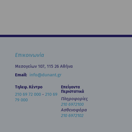
Επικοινωνία
Μεσογείων 107, 115 26 Αθήνα
Email:
info@dunant.gr
Τηλεφ. Κέντρο
Επείγοντα
Περιστατικά
210 69 72 000
-
210 69
Πληροφορίες
79 000
210 6972100
Ασθενοφόρα
210 6972102