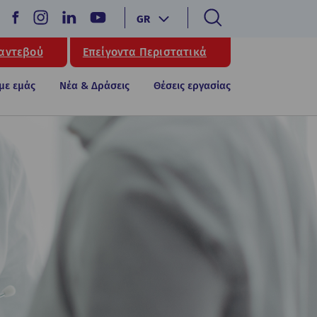
GR
Ραντεβού
Επείγοντα Περιστατικά
 με εμάς
Νέα & Δράσεις
Θέσεις εργασίας