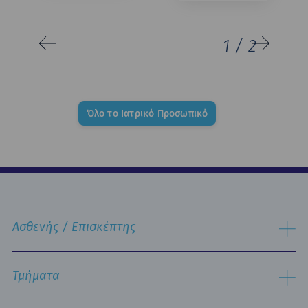
1
/
2
Όλο το Ιατρικό Προσωπικό
Ασθενής / Επισκέπτης
Διαδικασία Εισαγωγής
Διαδικασία Eξιτηρίου
Τμήματα
Δωμάτια & Διατροφή
Υπηρεσίες
Εργαστηριακός Τομέας