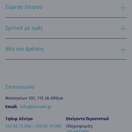
Πληροφορίες Επισκεπτηρίου
Χειρουργικός Τομέας
Εύρεση Γιατρού
Τμήμα Εξυπηρέτησης Ασθενών
Παθολογικός Τομέας
Ειδικές Μονάδες
Αναζήτηση
Εξειδικευμένα Κέντρα
Σχετικά με εμάς
Νοσηλευτική Υπηρεσία
Εξωτερικά Ιατρεία
Ιστορικό
Τμήμα Επειγόντων Περιστατικών
Όραμα & Αποστολή
Νέα και Δράσεις
Οne Day Clinic (Ημερήσια Νοσηλεία)
Πολιτική Ποιότητας
Οικονομικά Μεγέθη
Δελτία Τύπου - Ανακοινώσεις
Media Gallery
Ιατρικά Άρθρα
Επικοινωνία
Κινητή Μονάδα Υγείας
Επιστημονικές Ημερίδες
Επικοινωνία
Εκπαίδευση
Newsletters
Μεσογείων 107, 115 26 Αθήνα
Έντυπα
Email:
info@dunant.gr
Τηλεφ. Κέντρο
Επείγοντα Περιστατικά
210 69 72 000
-
210 69 79 000
Πληροφορίες
210 6972100