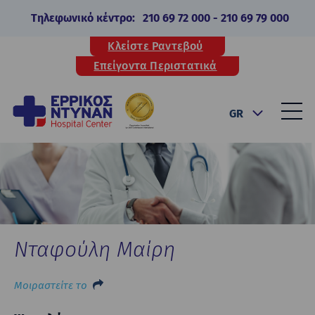
Τηλεφωνικό κέντρο:
210 69 72 000
-
210 69 79 000
Κλείστε Ραντεβού
Επείγοντα Περιστατικά
GR
Νταφούλη Μαίρη
Μοιραστείτε το