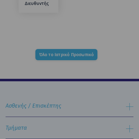
Διευθυντής
Όλο το Ιατρικό Προσωπικό
Ασθενής / Επισκέπτης
Διαδικασία Εισαγωγής
Διαδικασία Eξιτηρίου
Τμήματα
Δωμάτια & Διατροφή
Υπηρεσίες