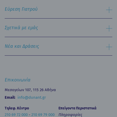
Εργαστηριακός Τομέας
Πληροφορίες Επισκεπτηρίου
Χειρουργικός Τομέας
Εύρεση Γιατρού
Τμήμα Εξυπηρέτησης Ασθενών
Παθολογικός Τομέας
Ειδικές Μονάδες
Αναζήτηση
Εξειδικευμένα Κέντρα
Σχετικά με εμάς
Νοσηλευτική Υπηρεσία
Εξωτερικά Ιατρεία
Ιστορικό
Τμήμα Επειγόντων Περιστατικών
Όραμα & Αποστολή
Νέα και Δράσεις
Οne Day Clinic (Ημερήσια Νοσηλεία)
Πολιτική Ποιότητας
Οικονομικά Μεγέθη
Δελτία Τύπου - Ανακοινώσεις
Media Gallery
Ιατρικά Άρθρα
Επικοινωνία
Κινητή Μονάδα Υγείας
Επιστημονικές Ημερίδες
Επικοινωνία
Εκπαίδευση
Newsletters
Μεσογείων 107, 115 26 Αθήνα
Έντυπα
Email:
info@dunant.gr
Τηλεφ. Κέντρο
Επείγοντα Περιστατικά
210 69 72 000
-
210 69 79 000
Πληροφορίες