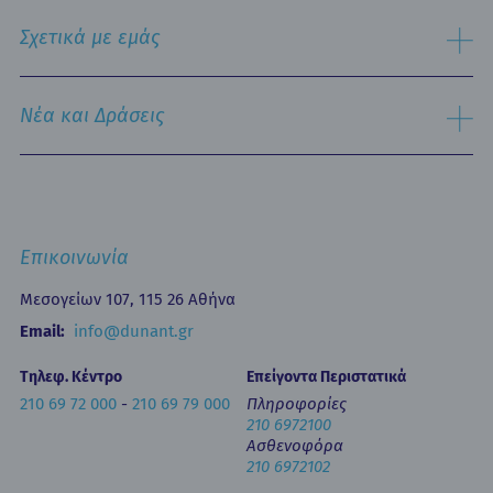
Εξειδικευμένα Κέντρα
Σχετικά με εμάς
Νοσηλευτική Υπηρεσία
Εξωτερικά Ιατρεία
Ιστορικό
Τμήμα Επειγόντων Περιστατικών
Όραμα & Αποστολή
Νέα και Δράσεις
Οne Day Clinic (Ημερήσια Νοσηλεία)
Πολιτική Ποιότητας
Οικονομικά Μεγέθη
Δελτία Τύπου - Ανακοινώσεις
Media Gallery
Ιατρικά Άρθρα
Επικοινωνία
Κινητή Μονάδα Υγείας
Επιστημονικές Ημερίδες
Επικοινωνία
Εκπαίδευση
Newsletters
Μεσογείων 107, 115 26 Αθήνα
Έντυπα
Email:
info@dunant.gr
Τηλεφ. Κέντρο
Επείγοντα Περιστατικά
210 69 72 000
-
210 69 79 000
Πληροφορίες
210 6972100
Ασθενοφόρα
210 6972102