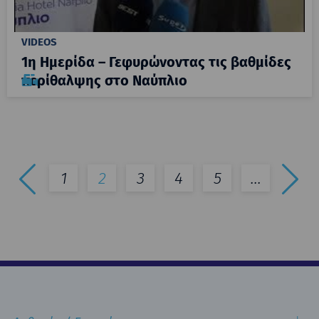
VIDEOS
1η Ημερίδα – Γεφυρώνοντας τις βαθμίδες
περίθαλψης στο Ναύπλιο
1
2
3
4
5
...