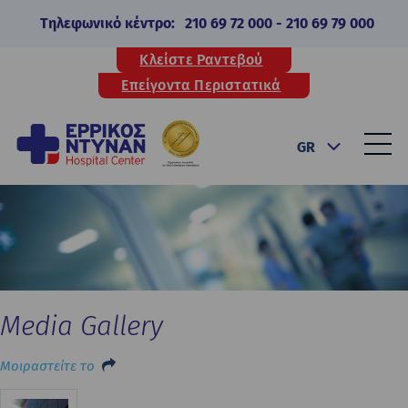
Τηλεφωνικό κέντρο:
210 69 72 000
-
210 69 79 000
Κλείστε Ραντεβού
Επείγοντα Περιστατικά
GR
Media Gallery
Μοιραστείτε το