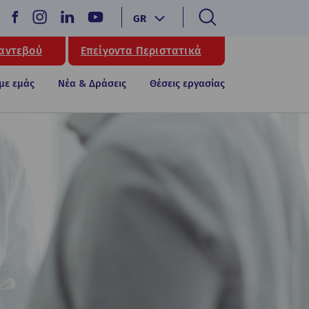
GR
Ραντεβού
Επείγοντα Περιστατικά
 με εμάς
Νέα & Δράσεις
Θέσεις εργασίας