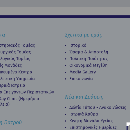
τα
Σχετικά με εμάς
στηριακός Τομέας
Ιστορικό
ουργικός Τομέας
Όραμα & Αποστολή
λογικός Τομέας
Πολιτική Ποιότητας
κές Μονάδες
Οικονομικά Μεγέθη
δικευμένα Κέντρα
Media Gallery
λευτική Υπηρεσία
Επικοινωνία
ερικά Ιατρεία
α Επειγόντων Περιστατικών
Νέα και Δράσεις
ay Clinic (Ημερήσια
λεία)
Δελτία Τύπου - Ανακοινώσεις
Ιατρικά Άρθρα
Κινητή Μονάδα Υγείας
η Γιατρού
Επιστημονικές Ημερίδες