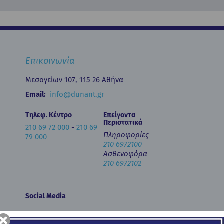
Επικοινωνία
Μεσογείων 107, 115 26 Αθήνα
Email:
info@dunant.gr
Τηλεφ. Κέντρο
Επείγοντα
Περιστατικά
210 69 72 000
-
210 69
Πληροφορίες
79 000
210 6972100
Ασθενοφόρα
210 6972102
Social Media