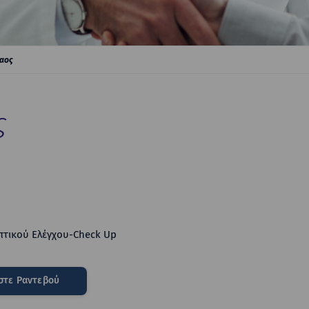
λαος
ς
τικού Ελέγχου-Check Up
στε Ραντεβού