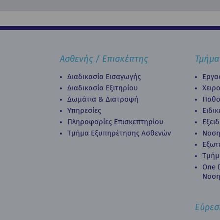
Ασθενής / Επισκέπτης
Τμήμα
Διαδικασία Εισαγωγής
Εργα
Διαδικασία Eξιτηρίου
Χειρ
Δωμάτια & Διατροφή
Παθο
Υπηρεσίες
Ειδι
Πληροφορίες Επισκεπτηρίου
Εξει
Τμήμα Εξυπηρέτησης Ασθενών
Νοση
Εξωτ
Τμήμ
Οne D
Νοση
Εύρεσ