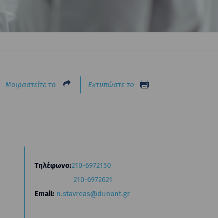
Μοιραστείτε το
Εκτυπώστε το
Τηλέφωνο:
210-6972150
210-6972621
Email:
n.stavreas@dunant.gr