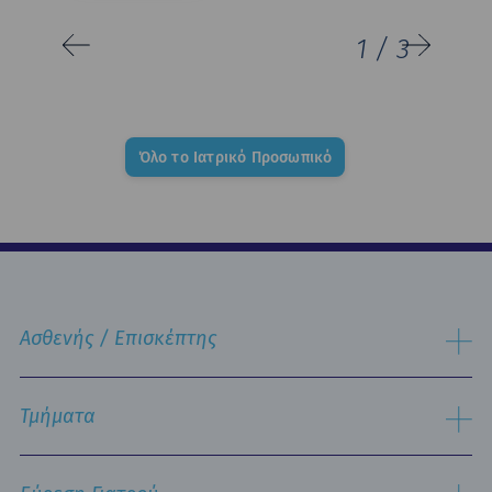
1
/
3
Όλο το Ιατρικό Προσωπικό
Ασθενής / Επισκέπτης
Διαδικασία Εισαγωγής
Διαδικασία Eξιτηρίου
Τμήματα
Δωμάτια & Διατροφή
Υπηρεσίες
Εργαστηριακός Τομέας
Πληροφορίες Επισκεπτηρίου
Χειρουργικός Τομέας