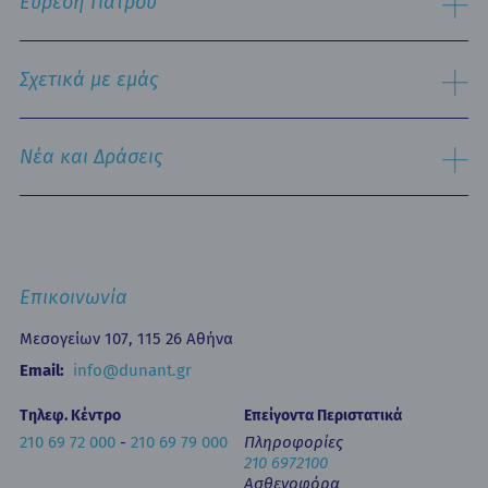
Εύρεση Γιατρού
Τμήμα Εξυπηρέτησης Ασθενών
Παθολογικός Τομέας
Ειδικές Μονάδες
Αναζήτηση
Εξειδικευμένα Κέντρα
Σχετικά με εμάς
Νοσηλευτική Υπηρεσία
Εξωτερικά Ιατρεία
Ιστορικό
Τμήμα Επειγόντων Περιστατικών
Όραμα & Αποστολή
Νέα και Δράσεις
Οne Day Clinic (Ημερήσια Νοσηλεία)
Πολιτική Ποιότητας
Οικονομικά Μεγέθη
Δελτία Τύπου - Ανακοινώσεις
Media Gallery
Ιατρικά Άρθρα
Επικοινωνία
Κινητή Μονάδα Υγείας
Επιστημονικές Ημερίδες
Επικοινωνία
Εκπαίδευση
Newsletters
Μεσογείων 107, 115 26 Αθήνα
Έντυπα
Email:
info@dunant.gr
Τηλεφ. Κέντρο
Επείγοντα Περιστατικά
210 69 72 000
-
210 69 79 000
Πληροφορίες
210 6972100
Ασθενοφόρα