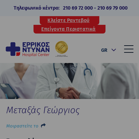
Τηλεφωνικό κέντρο:
210 69 72 000
-
210 69 79 000
Κλείστε Ραντεβού
Επείγοντα Περιστατικά
GR
Μεταξάς Γεώργιος
Μοιραστείτε το