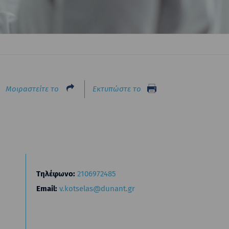
Μοιραστείτε το
Εκτυπώστε το
Τηλέφωνο:
2106972485
Email:
v.kotselas@dunant.gr