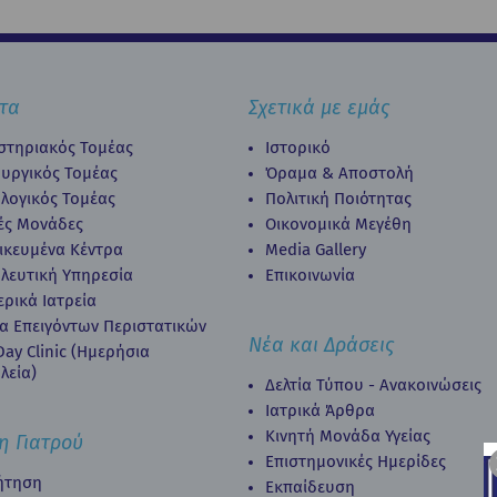
τα
Σχετικά με εμάς
στηριακός Τομέας
Ιστορικό
ουργικός Τομέας
Όραμα & Αποστολή
λογικός Τομέας
Πολιτική Ποιότητας
κές Μονάδες
Οικονομικά Μεγέθη
δικευμένα Κέντρα
Media Gallery
λευτική Υπηρεσία
Επικοινωνία
ερικά Ιατρεία
α Επειγόντων Περιστατικών
Νέα και Δράσεις
ay Clinic (Ημερήσια
λεία)
Δελτία Τύπου - Ανακοινώσεις
Ιατρικά Άρθρα
Κινητή Μονάδα Υγείας
η Γιατρού
Επιστημονικές Ημερίδες
ήτηση
Εκπαίδευση