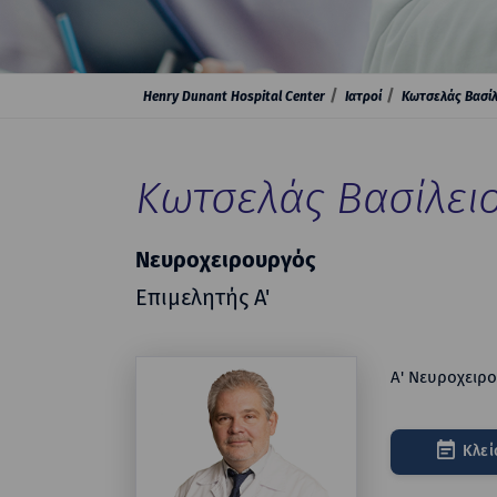
Henry Dunant Hospital Center
Ιατροί
Κωτσελάς Βασίλ
Κωτσελάς Βασίλει
Νευροχειρουργός
Επιμελητής Α'
Α' Νευροχειρο
Κλεί