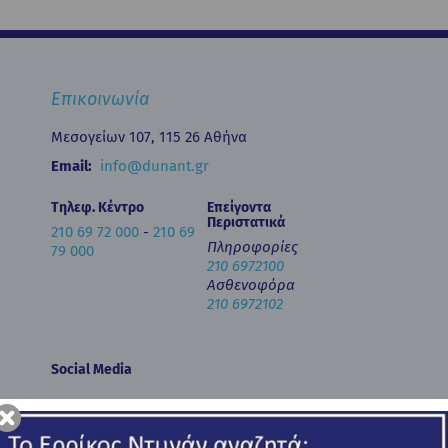
Επικοινωνία
Μεσογείων 107, 115 26 Αθήνα
Email:
info@dunant.gr
Τηλεφ. Κέντρο
Επείγοντα
Περιστατικά
210 69 72 000
-
210 69
Πληροφορίες
79 000
210 6972100
Ασθενοφόρα
210 6972102
Social Media