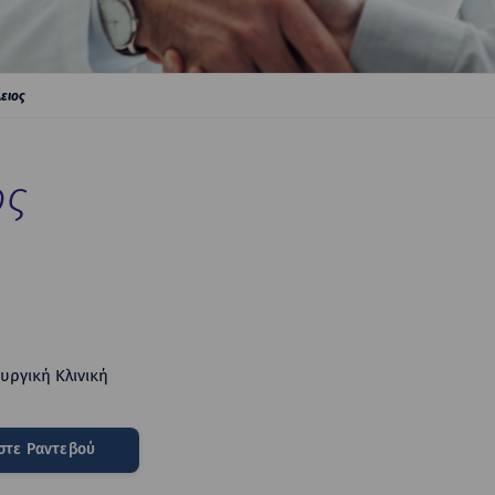
ειος
ος
υργική Κλινική
στε Ραντεβού