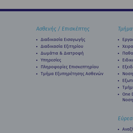
Ασθενής / Επισκέπτης
Τμήμα
Διαδικασία Εισαγωγής
Εργα
Διαδικασία Eξιτηρίου
Χειρ
Δωμάτια & Διατροφή
Παθο
Υπηρεσίες
Ειδι
Πληροφορίες Επισκεπτηρίου
Εξει
Τμήμα Εξυπηρέτησης Ασθενών
Νοση
Εξωτ
Τμήμ
Οne D
Νοση
Εύρεσ
Αναζ