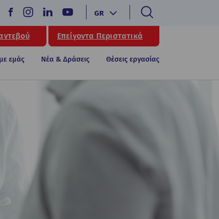
GR
Ραντεβού
Επείγοντα Περιστατικά
 με εμάς
Νέα & Δράσεις
Θέσεις εργασίας