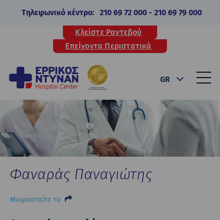
Τηλεφωνικό κέντρο:
210 69 72 000
-
210 69 79 000
Κλείστε Ραντεβού
Επείγοντα Περιστατικά
GR
Φαναράς Παναγιώτης
Μοιραστείτε το