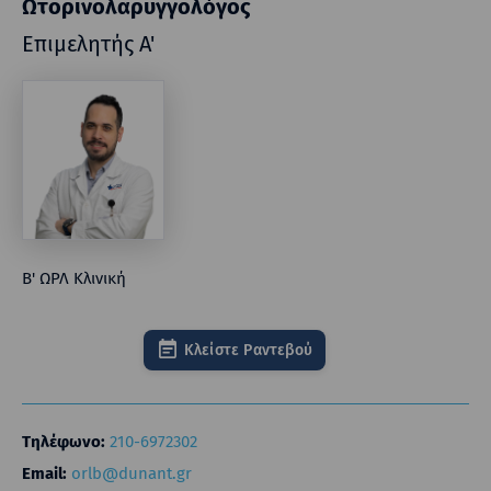
Ωτορινoλαρυγγολόγος
Επιμελητής Α'
Β' ΩΡΛ Κλινική
Κλείστε Ραντεβού
Τηλέφωνο:
210-6972302
Email:
orlb@dunant.gr