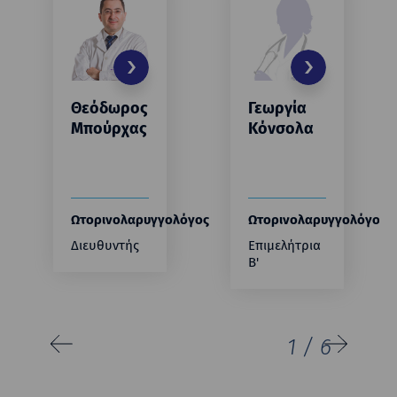
Θεόδωρος
Γεωργία
Μπούρχας
Κόνσολα
Ωτορινoλαρυγγολόγος
Ωτορινoλαρυγγολόγος
Διευθυντής
Επιμελήτρια
Β'
1
/
6