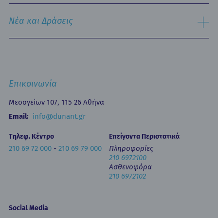
Εξωτερικά Ιατρεία
Ιστορικό
Τμήμα Επειγόντων Περιστατικών
Όραμα & Αποστολή
Νέα και Δράσεις
Οne Day Clinic (Ημερήσια Νοσηλεία)
Πολιτική Ποιότητας
Οικονομικά Μεγέθη
Δελτία Τύπου - Ανακοινώσεις
Media Gallery
Ιατρικά Άρθρα
Επικοινωνία
Κινητή Μονάδα Υγείας
Επιστημονικές Ημερίδες
Επικοινωνία
Εκπαίδευση
Newsletters
Μεσογείων 107, 115 26 Αθήνα
Έντυπα
Email:
info@dunant.gr
Τηλεφ. Κέντρο
Επείγοντα Περιστατικά
210 69 72 000
-
210 69 79 000
Πληροφορίες
210 6972100
Ασθενοφόρα
210 6972102
Social Media