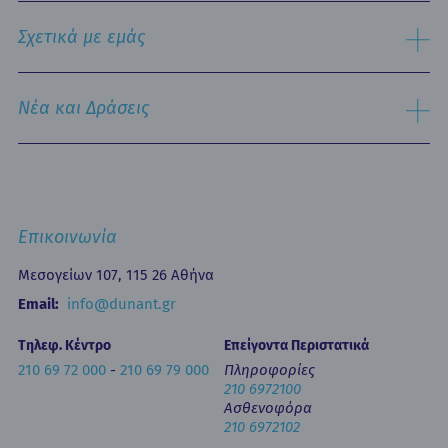
Ειδικές Μονάδες
Αναζήτηση
Εξειδικευμένα Κέντρα
Σχετικά με εμάς
Νοσηλευτική Υπηρεσία
Εξωτερικά Ιατρεία
Ιστορικό
Τμήμα Επειγόντων Περιστατικών
Όραμα & Αποστολή
Νέα και Δράσεις
Οne Day Clinic (Ημερήσια Νοσηλεία)
Πολιτική Ποιότητας
Οικονομικά Μεγέθη
Δελτία Τύπου - Ανακοινώσεις
Media Gallery
Ιατρικά Άρθρα
Επικοινωνία
Κινητή Μονάδα Υγείας
Επιστημονικές Ημερίδες
Επικοινωνία
Εκπαίδευση
Newsletters
Μεσογείων 107, 115 26 Αθήνα
Έντυπα
Email:
info@dunant.gr
Τηλεφ. Κέντρο
Επείγοντα Περιστατικά
210 69 72 000
-
210 69 79 000
Πληροφορίες
210 6972100
Ασθενοφόρα
210 6972102